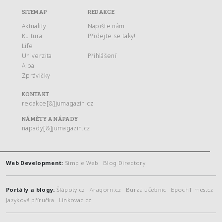
SITEMAP
REDAKCE
Aktuality
Napište nám
Kultura
Přidejte se taky!
Life
Univerzita
Přihlášení
Alba
Zprávičky
KONTAKT
redakce[&]jumagazin.cz
NÁMĚTY A NÁPADY
napady[&]jumagazin.cz
Web Development:
Simple Web
Blog Directory
Portály a blogy:
Šlápoty.cz
Aragorn.cz
Burza učebnic
EpochTimes.cz
Jazyková příručka
Linkovac.cz