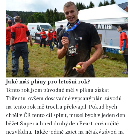
Jaké máš plány pro letošní rok?
Tento rok jsem původně měl v plánu získat
Trifectu, ovšem dosavadně vypsaný plán závodů
na tento rok mě trochu překvapil. Pokud bych
chtěl v ČR tento cíl splnit, musel bych v jeden den
běžet Super a hned druhý den Beast, což určitě
nezvládnu. Takže jedině zajet na nějaký závod na