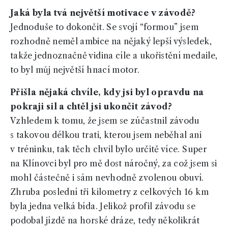
Jaká byla tvá největší motivace v závodě?
Jednoduše to dokončit. Se svojí “formou” jsem
rozhodně neměl ambice na nějaký lepší výsledek,
takže jednoznačně vidina cíle a ukořistění medaile,
to byl můj největší hnací motor.
Přišla nějaká chvíle, kdy jsi byl opravdu na
pokraji sil a chtěl jsi ukončit závod?
Vzhledem k tomu, že jsem se zúčastnil závodu
s takovou délkou trati, kterou jsem neběhal ani
v tréninku, tak těch chvil bylo určitě více. Super
na Klínovci byl pro mě dost náročný, za což jsem si
mohl částečně i sám nevhodně zvolenou obuví.
Zhruba poslední tři kilometry z celkových 16 km
byla jedna velká bída. Jelikož profil závodu se
podobal jízdě na horské dráze, tedy několikrát