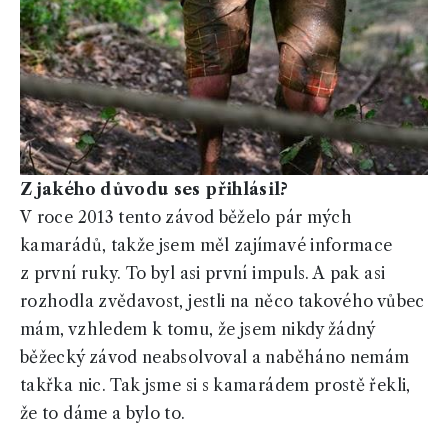
Z jakého důvodu ses přihlásil?
V roce 2013 tento závod běželo pár mých
kamarádů, takže jsem měl zajímavé informace
z první ruky. To byl asi první impuls. A pak asi
rozhodla zvědavost, jestli na něco takového vůbec
mám, vzhledem k tomu, že jsem nikdy žádný
běžecký závod neabsolvoval a naběháno nemám
takřka nic. Tak jsme si s kamarádem prostě řekli,
že to dáme a bylo to.