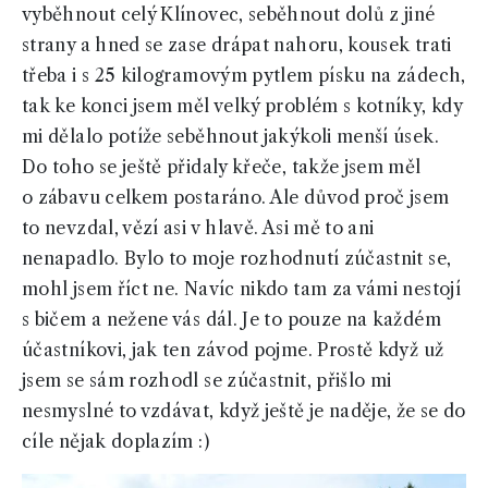
vyběhnout celý Klínovec, seběhnout dolů z jiné
strany a hned se zase drápat nahoru, kousek trati
třeba i s 25 kilogramovým pytlem písku na zádech,
tak ke konci jsem měl velký problém s kotníky, kdy
mi dělalo potíže seběhnout jakýkoli menší úsek.
Do toho se ještě přidaly křeče, takže jsem měl
o zábavu celkem postaráno. Ale důvod proč jsem
to nevzdal, vězí asi v hlavě. Asi mě to ani
nenapadlo. Bylo to moje rozhodnutí zúčastnit se,
mohl jsem říct ne. Navíc nikdo tam za vámi nestojí
s bičem a nežene vás dál. Je to pouze na každém
účastníkovi, jak ten závod pojme. Prostě když už
jsem se sám rozhodl se zúčastnit, přišlo mi
nesmyslné to vzdávat, když ještě je naděje, že se do
cíle nějak doplazím :)