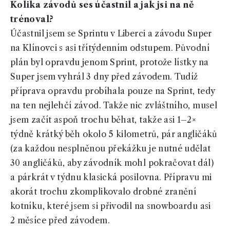
Kolika závodů ses účastnil a jak jsi na ně
trénoval?
Účastnil jsem se Sprintu v Liberci a závodu Super
na Klínovci s asi třítýdenním odstupem. Původní
plán byl opravdu jenom Sprint, protože lístky na
Super jsem vyhrál 3 dny před závodem. Tudíž
příprava opravdu probíhala pouze na Sprint, tedy
na ten nejlehčí závod. Takže nic zvláštního, musel
jsem začít aspoň trochu běhat, takže asi 1–2×
týdně krátký běh okolo 5 kilometrů, pár angličáků
(za každou nesplněnou překážku je nutné udělat
30 angličáků, aby závodník mohl pokračovat dál)
a párkrát v týdnu klasická posilovna. Přípravu mi
akorát trochu zkomplikovalo drobné zranění
kotníku, které jsem si přivodil na snowboardu asi
2 měsíce před závodem.