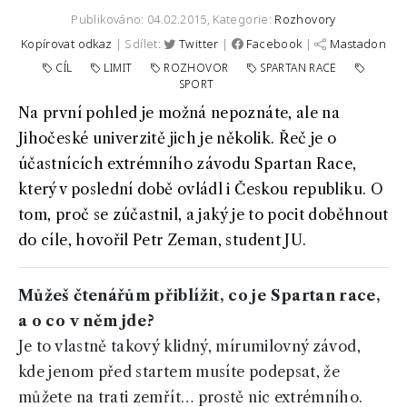
Publikováno: 04.02.2015,
Kategorie:
Rozhovory
Kopírovat odkaz
| Sdílet:
Twitter
|
Facebook
|
Mastadon
CÍL
LIMIT
ROZHOVOR
SPARTAN RACE
SPORT
Na první pohled je možná nepoznáte, ale na
Jihočeské univerzitě jich je několik. Řeč je o
účastnících extrémního závodu Spartan Race,
který v poslední době ovládl i Českou republiku. O
tom, proč se zúčastnil, a jaký je to pocit doběhnout
do cíle, hovořil Petr Zeman, student JU.
Můžeš čtenářům přiblížit, co je Spartan race,
a o co v něm jde?
Je to vlastně takový klidný, mírumilovný závod,
kde jenom před startem musíte podepsat, že
můžete na trati zemřít… prostě nic extrémního.