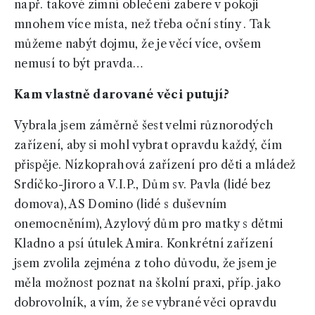
např. takové zimní oblečení zabere v pokoji
mnohem více místa, než třeba oční stíny . Tak
můžeme nabýt dojmu, že je věcí více, ovšem
nemusí to být pravda…
Kam vlastně darované věci putují?
Vybrala jsem záměrně šest velmi různorodých
zařízení, aby si mohl vybrat opravdu každý, čím
přispěje. Nízkoprahová zařízení pro děti a mládež
Srdíčko-Jiroro a V.I.P., Dům sv. Pavla (lidé bez
domova), AS Domino (lidé s duševním
onemocněním), Azylový dům pro matky s dětmi
Kladno a psí útulek Amira. Konkrétní zařízení
jsem zvolila zejména z toho důvodu, že jsem je
měla možnost poznat na školní praxi, příp. jako
dobrovolník, a vím, že se vybrané věci opravdu