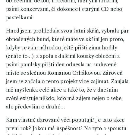
oblečením, dekou, hračkami, různými látkami,
psími konzervami, či dokonce i starými CD nebo
pastelkami.
Hned jsem prohledala svou šatní skříň, vybrala pár
obnošených bund, které máte ve skříni jen proto,
kdyby se vám náhodou ještě příští zimu hodily
(znáte to…), a spolu s dalšími kousky oblečení a
psími pamlsky příští den odnesla na smluvené
místo se slečnou Romanou Crhákovou. Zároveň
jsem se začala o tento projekt více zajímat. Zaujala
mě myšlenka celé akce a také to, že v dnešním
světě existuje někdo, kdo má zájem nejen o sebe,
ale především o druhé…
Kam vlastně darované věci poputují? Je tato akce
první rok? Jakou má úspěšnost? Na tyto a spoustu