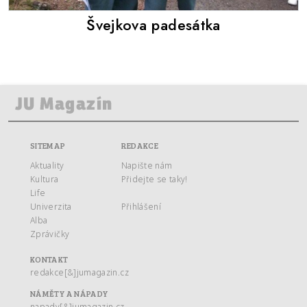
Švejkova padesátka
SITEMAP
REDAKCE
Aktuality
Napište nám
Kultura
Přidejte se taky!
Life
Univerzita
Přihlášení
Alba
Zprávičky
KONTAKT
redakce[&]jumagazin.cz
NÁMĚTY A NÁPADY
napady[&]jumagazin.cz