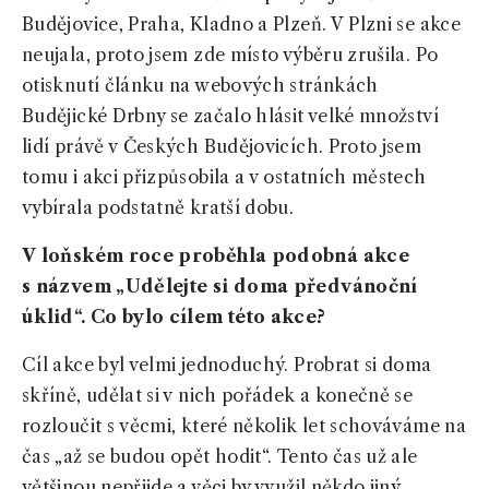
Budějovice, Praha, Kladno a Plzeň. V Plzni se akce
neujala, proto jsem zde místo výběru zrušila. Po
otisknutí článku na webových stránkách
Budějické Drbny se začalo hlásit velké množství
lidí právě v Českých Budějovicích. Proto jsem
tomu i akci přizpůsobila a v ostatních městech
vybírala podstatně kratší dobu.
V loňském roce proběhla podobná akce
s názvem „Udělejte si doma předvánoční
úklid“. Co bylo cílem této akce?
Cíl akce byl velmi jednoduchý. Probrat si doma
skříně, udělat si v nich pořádek a konečně se
rozloučit s věcmi, které několik let schováváme na
čas „až se budou opět hodit“. Tento čas už ale
většinou nepřijde a věci by využil někdo jiný,