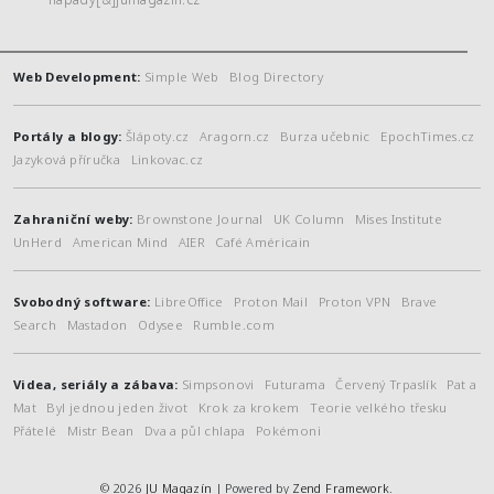
Web Development:
Simple Web
Blog Directory
Portály a blogy:
Šlápoty.cz
Aragorn.cz
Burza učebnic
EpochTimes.cz
Jazyková příručka
Linkovac.cz
Zahraniční weby:
Brownstone Journal
UK Column
Mises Institute
UnHerd
American Mind
AIER
Café Américain
Svobodný software:
LibreOffice
Proton Mail
Proton VPN
Brave
Search
Mastadon
Odysee
Rumble.com
Videa, seriály a zábava:
Simpsonovi
Futurama
Červený Trpaslík
Pat a
Mat
Byl jednou jeden život
Krok za krokem
Teorie velkého třesku
Přátelé
Mistr Bean
Dva a půl chlapa
Pokémoni
© 2026
JU Magazín
| Powered by
Zend Framework
.