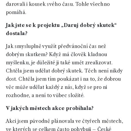
darovali i kousek svého času. Tohle všechno
pomáhá.
Jak jste se k projektu „Daruj dobrý skutek“
dostala?
Jak smysluplně využít předvánoční čas než
dobrým skutkem? Když má člověk kladnou
myšlenku, je důležité ji také umět zrealizovat.
Chtěla jsem udělat dobrý skutek. Těch není nikdy
dost. Chtěla jsem tím poukázat i na to, že dobrou
věc může udělat každý z nás, když se pro ni
rozhodne, a není to vůbec složité.
V jakých městech akce probíhala?
Akci jsem původně plánovala ve čtyřech městech,
ve kterých se celkem často pohybuji – České