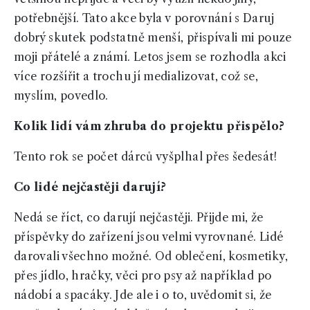
potřebnější. Tato akce byla v porovnání s Daruj
dobrý skutek podstatně menší, přispívali mi pouze
moji přátelé a známí. Letos jsem se rozhodla akci
více rozšířit a trochu jí medializovat, což se,
myslím, povedlo.
Kolik lidí vám zhruba do projektu přispělo?
Tento rok se počet dárců vyšplhal přes šedesát!
Co lidé nejčastěji darují?
Nedá se říct, co darují nejčastěji. Přijde mi, že
příspěvky do zařízení jsou velmi vyrovnané. Lidé
darovali všechno možné. Od oblečení, kosmetiky,
přes jídlo, hračky, věci pro psy až například po
nádobí a spacáky. Jde ale i o to, uvědomit si, že