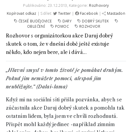
Publikováno: 23.12.2013,
Kategorie:
Rozhovory
Kopírovat odkaz
| Sdílet:
Twitter
|
Facebook
|
Mastadon
ČESKÉ BUDĚJOVICE
DARY
DOBRÝ SKUTEK
OBLEČENÍ
POMOC
ROZHOVOR
Rozhovor s organizátorkou akce Daruj dobrý
skutek o tom, že v dnešní době ještě existuje
někdo, kdo nejen bere, ale i dává...
„Hlavní smysl v tomto životě je pomáhat druhým.
Pokud jim nemůžete pomoci, alespoň jim
neubližujte.“ (Dalai-lama)
Když mi na sociální síti přišla pozvánka, abych se
zúčastnila akce Daruj dobrý skutek a pomohla tak
ostatním lidem, byla jsem ve chvíli rozhodnutá.
Přispět mohl každý jedinec -například zimním