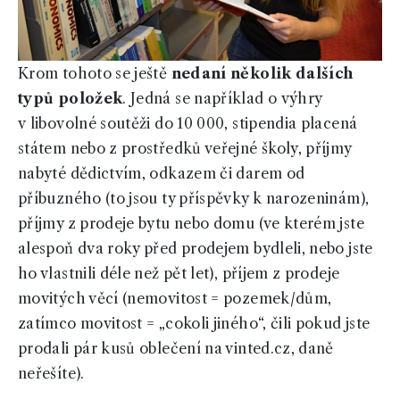
Krom tohoto se ještě
nedaní několik dalších
typů položek
. Jedná se například o výhry
v libovolné soutěži do 10 000, stipendia placená
státem nebo z prostředků veřejné školy, příjmy
nabyté dědictvím, odkazem či darem od
příbuzného (to jsou ty příspěvky k narozeninám),
příjmy z prodeje bytu nebo domu (ve kterém jste
alespoň dva roky před prodejem bydleli, nebo jste
ho vlastnili déle než pět let), příjem z prodeje
movitých věcí (nemovitost = pozemek/dům,
zatímco movitost = „cokoli jiného“, čili pokud jste
prodali pár kusů oblečení na vinted.cz, daně
neřešíte).