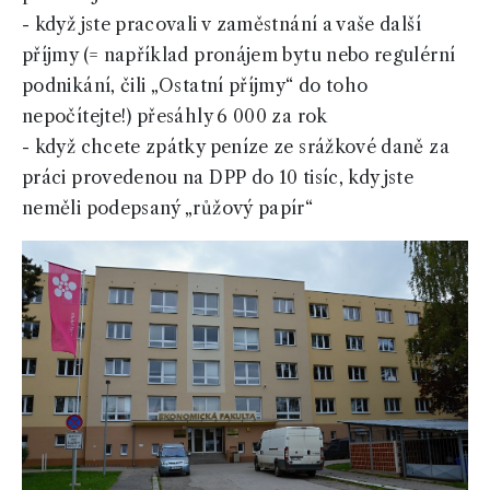
- když jste pracovali v zaměstnání a vaše další
příjmy (= například pronájem bytu nebo regulérní
podnikání, čili „Ostatní příjmy“ do toho
nepočítejte!) přesáhly 6 000 za rok
- když chcete zpátky peníze ze srážkové daně za
práci provedenou na DPP do 10 tisíc, kdy jste
neměli podepsaný „růžový papír“