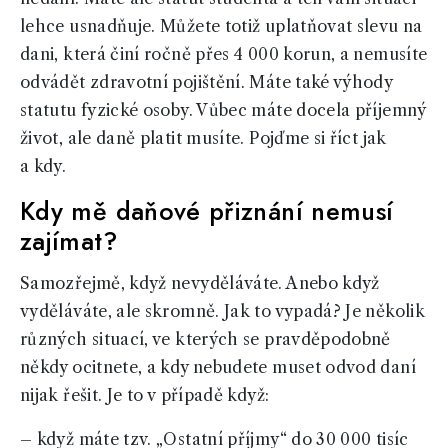
lehce usnadňuje. Můžete totiž uplatňovat slevu na
dani, která činí ročně přes 4 000 korun, a nemusíte
odvádět zdravotní pojištění. Máte také výhody
statutu fyzické osoby. Vůbec máte docela příjemný
život, ale daně platit musíte. Pojďme si říct jak
a kdy.
Kdy mě daňové přiznání nemusí
zajímat?
Samozřejmě, když nevyděláváte. Anebo když
vyděláváte, ale skromně. Jak to vypadá? Je několik
různých situací, ve kterých se pravděpodobně
někdy ocitnete, a kdy nebudete muset odvod daní
nijak řešit. Je to v případě když:
– když máte tzv. „Ostatní příjmy“ do 30 000 tisíc