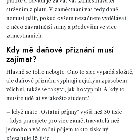
platíte a odvádí je za vás váš zaměstnavatel
stržením z platu. V zaměstnání vás tedy daně
nemusí pálit, pokud ovšem nezačnete vydělávat
o něco závratnější sumy a především ve více
zaměstnáních.
Kdy mě daňové přiznání musí
zajímat?
Hlavně se toho nebojte. Ono to sice vypadá složitě,
ale daňové přiznání vyplňují nějakým způsobem
všichni, takže se taky ví, jak ho vyplnit. A kdy to
musíte udělat vy jakožto student?
– když máte „Ostatní příjmy“ vyšší než 30 tisíc
- když pracujete pro více zaměstnavatelů než
jednoho a váš roční příjem takto získaný
přesahuje 15 tisíc