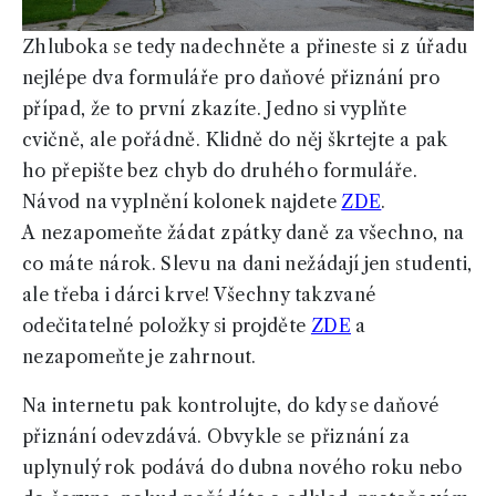
Zhluboka se tedy nadechněte a přineste si z úřadu
nejlépe dva formuláře pro daňové přiznání pro
případ, že to první zkazíte. Jedno si vyplňte
cvičně, ale pořádně. Klidně do něj škrtejte a pak
ho přepište bez chyb do druhého formuláře.
Návod na vyplnění kolonek najdete
ZDE
.
A nezapomeňte žádat zpátky daně za všechno, na
co máte nárok. Slevu na dani nežádají jen studenti,
ale třeba i dárci krve! Všechny takzvané
odečitatelné položky si projděte
ZDE
a
nezapomeňte je zahrnout.
Na internetu pak kontrolujte, do kdy se daňové
přiznání odevzdává. Obvykle se přiznání za
uplynulý rok podává do dubna nového roku nebo