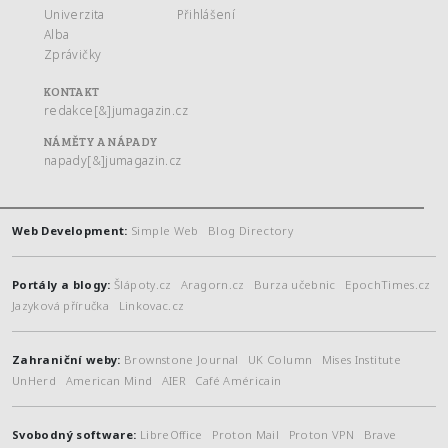
Univerzita
Přihlášení
Alba
Zprávičky
KONTAKT
redakce[&]jumagazin.cz
NÁMĚTY A NÁPADY
napady[&]jumagazin.cz
Web Development:
Simple Web
Blog Directory
Portály a blogy:
Šlápoty.cz
Aragorn.cz
Burza učebnic
EpochTimes.cz
Jazyková příručka
Linkovac.cz
Zahraniční weby:
Brownstone Journal
UK Column
Mises Institute
UnHerd
American Mind
AIER
Café Américain
Svobodný software:
LibreOffice
Proton Mail
Proton VPN
Brave