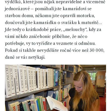
výdělků, které jsou nějak nepravidelné a víceméně
jednorázové – pomáhali jste kamarádovi se
stavbou domu, někomu jste opravili motorku,
doučovali jste kamarádku o svaťáku k maturitě…
Jde tedy o krátkodobé práce, „melouchy“, kdy za
vámi někdo zničehonic přiběhne, že něco
potřebuje, vy to vyřídíte a vezmete si odměnu.
Pokud si takhle nevyděláte ročně více než 30 000,
daně se vás netýkají.