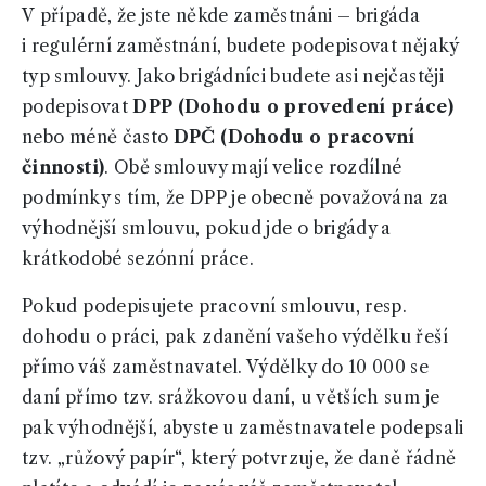
V případě, že jste někde zaměstnáni – brigáda
i regulérní zaměstnání, budete podepisovat nějaký
typ smlouvy. Jako brigádníci budete asi nejčastěji
podepisovat
DPP (Dohodu o provedení práce)
nebo méně často
DPČ (Dohodu o pracovní
činnosti)
. Obě smlouvy mají velice rozdílné
podmínky s tím, že DPP je obecně považována za
výhodnější smlouvu, pokud jde o brigády a
krátkodobé sezónní práce.
Pokud podepisujete pracovní smlouvu, resp.
dohodu o práci, pak zdanění vašeho výdělku řeší
přímo váš zaměstnavatel. Výdělky do 10 000 se
daní přímo tzv. srážkovou daní, u větších sum je
pak výhodnější, abyste u zaměstnavatele podepsali
tzv. „růžový papír“, který potvrzuje, že daně řádně