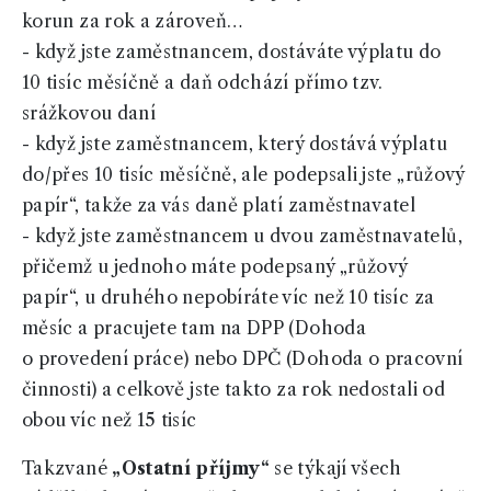
korun za rok a zároveň…
- když jste zaměstnancem, dostáváte výplatu do
10 tisíc měsíčně a daň odchází přímo tzv.
srážkovou daní
- když jste zaměstnancem, který dostává výplatu
do/přes 10 tisíc měsíčně, ale podepsali jste „růžový
papír“, takže za vás daně platí zaměstnavatel
- když jste zaměstnancem u dvou zaměstnavatelů,
přičemž u jednoho máte podepsaný „růžový
papír“, u druhého nepobíráte víc než 10 tisíc za
měsíc a pracujete tam na DPP (Dohoda
o provedení práce) nebo DPČ (Dohoda o pracovní
činnosti) a celkově jste takto za rok nedostali od
obou víc než 15 tisíc
Takzvané
„Ostatní příjmy“
se týkají všech