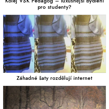
Kolej VŠK Pedagog – luxusnější bydlení
pro studenty?
Záhadné šaty rozdělují internet