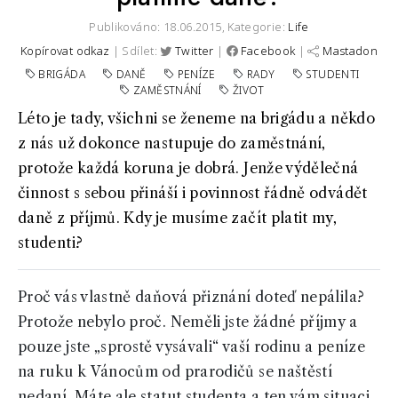
Publikováno: 18.06.2015,
Kategorie:
Life
Kopírovat odkaz
| Sdílet:
Twitter
|
Facebook
|
Mastadon
BRIGÁDA
DANĚ
PENÍZE
RADY
STUDENTI
ZAMĚSTNÁNÍ
ŽIVOT
Léto je tady, všichni se ženeme na brigádu a někdo
z nás už dokonce nastupuje do zaměstnání,
protože každá koruna je dobrá. Jenže výdělečná
činnost s sebou přináší i povinnost řádně odvádět
daně z příjmů. Kdy je musíme začít platit my,
studenti?
Proč vás vlastně daňová přiznání doteď nepálila?
Protože nebylo proč. Neměli jste žádné příjmy a
pouze jste „sprostě vysávali“ vaší rodinu a peníze
na ruku k Vánocům od prarodičů se naštěstí
nedaní. Máte ale statut studenta a ten vám situaci