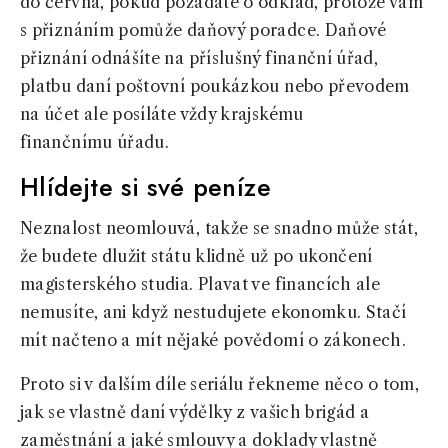
do června, pokud požádáte o odklad, protože vám
s přiznáním pomůže daňový poradce. Daňové
přiznání odnášíte na příslušný finanční úřad,
platbu daní poštovní poukázkou nebo převodem
na účet ale posíláte vždy krajskému
finančnímu úřadu.
Hlídejte si své peníze
Neznalost neomlouvá, takže se snadno může stát,
že budete dlužit státu klidně už po ukončení
magisterského studia. Plavat ve financích ale
nemusíte, ani když nestudujete ekonomku. Stačí
mít načteno a mít nějaké povědomí o zákonech.
Proto si v dalším díle seriálu řekneme něco o tom,
jak se vlastně daní výdělky z vašich brigád a
zaměstnání a jaké smlouvy a doklady vlastně