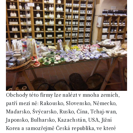
Obchody této firmy lze nalézt v mnoha zemích,
patří mezi ně: Rakousko, Slovensko, Německo,
Maďarsko, Švýcarsko, Rusko, Čína, Tchaj-wan,
Japonsko, Bulharsko, Kazachstán, USA, Jižní
Korea a samozřejmě Česká republika, ve které