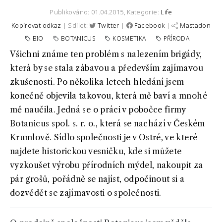
Publikováno: 01.04.2015,
Kategorie:
Life
Kopírovat odkaz
| Sdílet:
Twitter
|
Facebook
|
Mastadon
BIO
BOTANICUS
KOSMETIKA
PŘÍRODA
Všichni známe ten problém s nalezením brigády,
která by se stala zábavou a především zajímavou
zkušeností. Po několika letech hledání jsem
konečně objevila takovou, která mě baví a mnohé
mě naučila. Jedná se o práci v pobočce firmy
Botanicus spol. s. r. o., která se nachází v Českém
Krumlově. Sídlo společnosti je v Ostré, ve které
najdete historickou vesničku, kde si můžete
vyzkoušet výrobu přírodních mýdel, nakoupit za
pár grošů, pořádně se najíst, odpočinout si a
dozvědět se zajímavosti o společnosti.