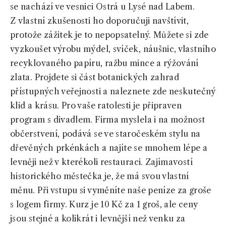
se nachází ve vesnici Ostrá u Lysé nad Labem.
Z vlastní zkušenosti ho doporučuji navštívit,
protože zážitek je to nepopsatelný. Můžete si zde
vyzkoušet výrobu mýdel, svíček, náušnic, vlastního
recyklovaného papíru, ražbu mince a rýžování
zlata. Projdete si část botanických zahrad
přístupných veřejnosti a naleznete zde neskutečný
klid a krásu. Pro vaše ratolesti je připraven
program s divadlem. Firma myslela i na možnost
občerstvení, podává se ve staročeském stylu na
dřevěných prkénkách a najíte se mnohem lépe a
levněji než v kterékoli restauraci. Zajímavostí
historického městečka je, že má svou vlastní
měnu. Při vstupu si vyměníte naše peníze za groše
s logem firmy. Kurz je 10 Kč za 1 groš, ale ceny
jsou stejné a kolikrát i levnější než venku za