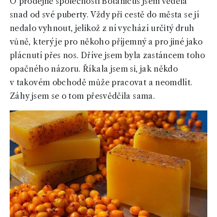
O prodejně společnosti Botanicus jsem věděla
snad od své puberty. Vždy při cestě do města se jí
nedalo vyhnout, jelikož z ní vychází určitý druh
vůně, který je pro někoho příjemný a pro jiné jako
plácnutí přes nos. Dříve jsem byla zastáncem toho
opačného názoru. Říkala jsem si, jak někdo
v takovém obchodě může pracovat a neomdlít.
Záhy jsem se o tom přesvědčila sama.