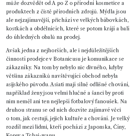
může dozvědět od A po Z o přírodní kosmetice a
produktech z čistě přírodních zdrojů. Mýdla jsou
ale nejzajímavější, přichází ve velkých bábovkách,
kostkách a obdélnících, které se potom krájí a balí
do úhledných obalů na prodej.
Avšak jedna z nejhorších, ale i nejdůležitějších
činností prodejce v Botanicusu je komunikace se
zákazníky. Na tom by nebylo nic divného, kdyby
většina zákazníků navštěvující obchod nebyla
asijského původu. Asiati mají silně odlišné chování,
například ženy jsou velmi hlučné a šanci by proti
nim neměl ani ten nejlepší fotbalový fanoušek. Na
druhou stranu se od nich dozvíte zajímavé věci
o tom, jak cestují, jejich kultuře a chování. Je velký
rozdíl mezi lidmi, kteří pochází z Japonska, Číny,
Korey a Tchaj-wanu.