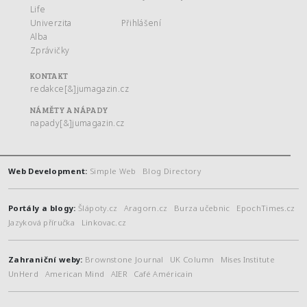
Life
Univerzita
Přihlášení
Alba
Zprávičky
KONTAKT
redakce[&]jumagazin.cz
NÁMĚTY A NÁPADY
napady[&]jumagazin.cz
Web Development:
Simple Web
Blog Directory
Portály a blogy:
Šlápoty.cz
Aragorn.cz
Burza učebnic
EpochTimes.cz
Jazyková příručka
Linkovac.cz
Zahraniční weby:
Brownstone Journal
UK Column
Mises Institute
UnHerd
American Mind
AIER
Café Américain