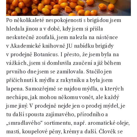
Po několikaleté nespokojenosti s brigádou jsem
hledala jinou a v době, kdy jsem si přišla
neskutečně zoufalá, jsem nalezla na nástěnce
v Akademické knihovně JU nabídku brigády
v prodejně Botanicus. I přesto, že jsem byla na
vážkách, jsem si domluvila zaučení a již během
prvního dne jsem se zamilovala. Stačilo jen
přičichnutí k mýdlu z rakytníku a byla jsem
lapena. Samozřejmě se najdou mýdla, u kterých
nechápu, jak mohou někomu vonět, ale každý
jsme jiný. V prodejně nejde jen o prodej mýdel, je
tu další spousta zajímavého, přírodního a
„smradlavého“ sortimentu, např. aromatické oleje,
masti, koupelové pěny, krémy a další. Člověk se