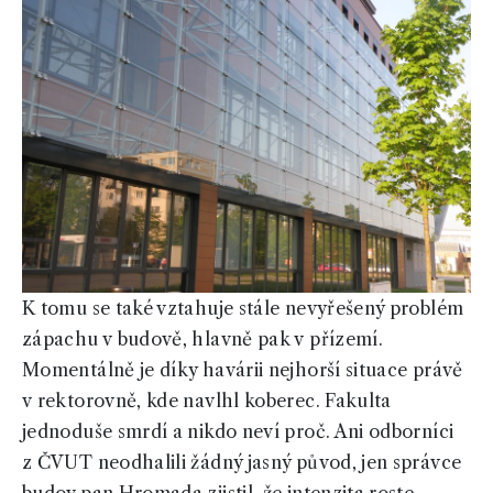
K tomu se také vztahuje stále nevyřešený problém
zápachu v budově, hlavně pak v přízemí.
Momentálně je díky havárii nejhorší situace právě
v rektorovně, kde navlhl koberec. Fakulta
jednoduše smrdí a nikdo neví proč. Ani odborníci
z ČVUT neodhalili žádný jasný původ, jen správce