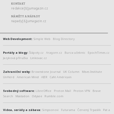
KONTAKT
redakce[&]jumagazin.cz
NÁMĚTY A NÁPADY
napady[&]jumagazin.cz
Web Development:
Simple Web
Blog Directory
Portály a blogy:
Šlápoty.cz
Aragorn.cz
Burza učebnic
EpochTimes.cz
Jazyková příručka
Linkovac.cz
Zahraniční weby:
Brownstone Journal
UK Column
Mises Institute
UnHerd
American Mind
AIER
Café Américain
Svobodný software:
LibreOffice
Proton Mail
Proton VPN
Brave
Search
Mastadon
Odysee
Rumble.com
Videa, seriály a zábava:
Simpsonovi
Futurama
Červený Trpaslík
Pat a