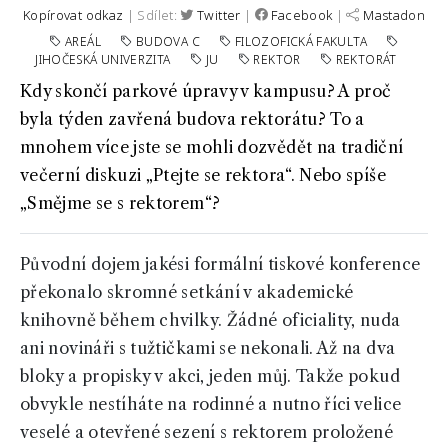
Kopírovat odkaz
| Sdílet:
Twitter
|
Facebook
|
Mastadon
AREÁL
BUDOVA C
FILOZOFICKÁ FAKULTA
JIHOČESKÁ UNIVERZITA
JU
REKTOR
REKTORÁT
Kdy skončí parkové úpravy v kampusu? A proč
byla týden zavřená budova rektorátu? To a
mnohem více jste se mohli dozvědět na tradiční
večerní diskuzi „Ptejte se rektora“. Nebo spíše
„Smějme se s rektorem“?
Původní dojem jakési formální tiskové konference
překonalo skromné setkání v akademické
knihovně během chvilky. Žádné oficiality, nuda
ani novináři s tužtičkami se nekonali. Až na dva
bloky a propisky v akci, jeden můj. Takže pokud
obvykle nestíháte na rodinné a nutno říci velice
veselé a otevřené sezení s rektorem proložené