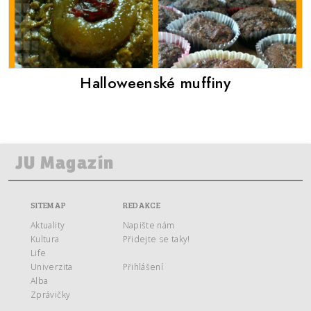
Halloweenské muffiny
SITEMAP
REDAKCE
Aktuality
Napište nám
Kultura
Přidejte se taky!
Life
Univerzita
Přihlášení
Alba
Zprávičky