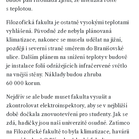
budov pan Hromada zjistil, že intenzita roste
s teplotou.
Filozofická fakulta je ostatně vysokými teplotami
vyhlášená. Původně zde nebyla plánovaná
klimatizace, nakonec se musela udělat na jižní,
později i severní straně směrem do Branišovské
ulice. Dalším plánem na snížení teploty v budově
je instalace folií odrážejících infračervené světlo
na vnější stěny. Náklady budou zhruba
60 000 korun.
Nejdřív se ale bude muset fakulta vysušit a
zkontrolovat elektroinspektory, aby se v nejbližší
době dočkala znovuotevření pro studenty. Jak se
zdá, hadičky jsou naší univerzitě osudné. Zatímco
na Filozofické fakultě to byla klimatizace, havárii