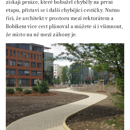
získají peníze, které bohužel chyběly na první
etapu, přistaví se i další chybějící cestičky. Nutno
říci, že architekt v prostoru mezi rektorátem a
Bobíkem více cest plánoval a můžete si i všimnout,
že místo na ně mezi záhony je.