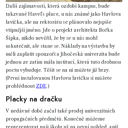
Další zajímavostí, která ozdobí kampus, bude
takzvané Havel´s place, u nás známé jako Havlova
lavička, ale na rektorátu se plánovalo nejspíše
vtipnější jméno. Jde o projekt architekta Bořka
Šípka, nikdo nevěřil, že by se u nás mohl
uskutečnit, ale stane se. Náklady na výstavbu by
měli zaplatit sponzoři a Jihočeská univerzita bude
jednou ze zatím mála institucí, která tuto drobnou
poctu vybuduje. Těšit se na ni můžete již brzy.
(První instalovanou Havlovu lavičku si můžete
prohlédnout
ZDE
.)
Placky na dračku
V nedávné době začal také prodej univerzitních
propagačních předmětů. Konečně můžeme
reprezentovat naši školu už na první pohled, aniž