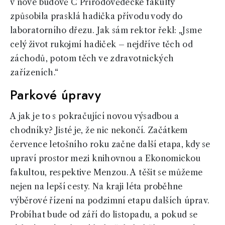
v nové budově C Přírodovědecké fakulty
způsobila prasklá hadička přívodu vody do
laboratorního dřezu. Jak sám rektor řekl: „Jsme
celý život rukojmí hadiček – nejdříve těch od
záchodů, potom těch ve zdravotnických
zařízeních.“
Parkové úpravy
A jak je to s pokračující novou výsadbou a
chodníky? Jisté je, že nic nekončí. Začátkem
července letošního roku začne další etapa, kdy se
upraví prostor mezi knihovnou a Ekonomickou
fakultou, respektive Menzou. A těšit se můžeme
nejen na lepší cesty. Na kraji léta proběhne
výběrové řízení na podzimní etapu dalších úprav.
Probíhat bude od září do listopadu, a pokud se