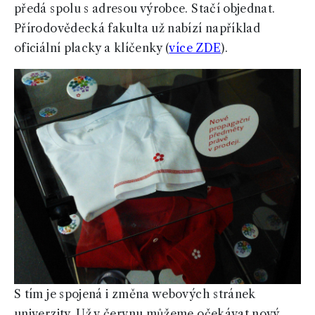
předá spolu s adresou výrobce. Stačí objednat.
Přírodovědecká fakulta už nabízí například
oficiální placky a klíčenky (
více ZDE
).
S tím je spojená i změna webových stránek
univerzity. Už v červnu můžeme očekávat nový