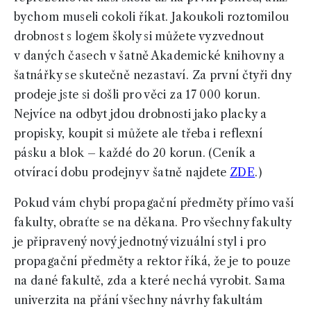
bychom museli cokoli říkat. Jakoukoli roztomilou
drobnost s logem školy si můžete vyzvednout
v daných časech v šatně Akademické knihovny a
šatnářky se skutečně nezastaví. Za první čtyři dny
prodeje jste si došli pro věci za 17 000 korun.
Nejvíce na odbyt jdou drobnosti jako placky a
propisky, koupit si můžete ale třeba i reflexní
pásku a blok – každé do 20 korun. (Ceník a
otvírací dobu prodejny v šatně najdete
ZDE
.)
Pokud vám chybí propagační předměty přímo vaší
fakulty, obraťte se na děkana. Pro všechny fakulty
je připravený nový jednotný vizuální styl i pro
propagační předměty a rektor říká, že je to pouze
na dané fakultě, zda a které nechá vyrobit. Sama
univerzita na přání všechny návrhy fakultám