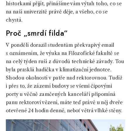
historkami přijít, přinášíme vám výtah toho, co se
na naší univerzitě právě děje, a všeho, co se
chystá.
Proč „smrdí filda“
V pondělí dorazil studentům překvapivý email
s oznámením, že výuka na Filozofické fakultě se
na celý týden ruší z důvodů technické závady. Tou
byla prasklá hadička v klimatizační jednotce.
Shodou okolností v patře nad rektorovnou. Tudíž
i přes to, že zázemí budovy se všemi čipovými
porty u věčně zamčených kanceláří připomíná
panu rektorovi vězení, máte teď právě u něj dveře
otevřené 24 hodin denně, neboť větrá vlhké stěny.