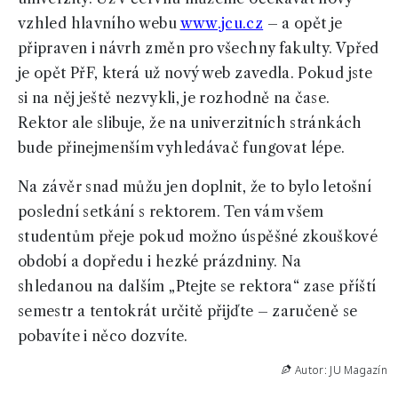
vzhled hlavního webu
www.jcu.cz
– a opět je
připraven i návrh změn pro všechny fakulty. Vpřed
je opět PřF, která už nový web zavedla. Pokud jste
si na něj ještě nezvykli, je rozhodně na čase.
Rektor ale slibuje, že na univerzitních stránkách
bude přinejmenším vyhledávač fungovat lépe.
Na závěr snad můžu jen doplnit, že to bylo letošní
poslední setkání s rektorem. Ten vám všem
studentům přeje pokud možno úspěšné zkouškové
období a dopředu i hezké prázdniny. Na
shledanou na dalším „Ptejte se rektora“ zase příští
semestr a tentokrát určitě přijďte – zaručeně se
pobavíte i něco dozvíte.
Autor: JU Magazín