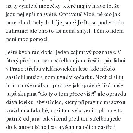
na ty vymleté mozečky, které mají v hlavě to, že
jsou nejlepší na světě. Opravdu? Viděl někdo jak
moc chudí tady do háje jsme? Jeďte se podívat do
zahraničí ale ono to asi nemá smysl. Těmto lidem
není moc pomoci.
Ještě bych rád dodal jeden zajímavý poznatek. V
úterý před masovou střelbou jsme řešili s pár lidmi
v Praze střelbu v Klánovickém lese, kde někdo
zastřelil muže a nemluvně v kočárku. Nechci si tu
hrát na všeználka - protože jak správně říká naše
tupá skupina “Co ty o tom přece víš?!” ale opravdu
dává logiku, aby střelec, který připravuje masovou
vraždu na fakultě, nosí tam vybavení a plánuje to
patrně od jara, tak víkend před tou střelbou jede
do Klánovického lesa a všem na očích zastřelí