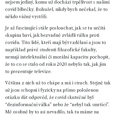
nejsem jediný, komu už dochází trpělivost s našimi
covid blbečky. Bohužel, nikdy bych nečekal, že to
někdo vážně vystřílí.
Je až fascinující stále poslouchat, jak se tu určitá
skupina baví, jak bezvadně zvládli válku proti
covidu. Tito lidé, kteří mají být vzdělaní a jsou to
například právě studenti filozofické fakulty,
nemají intelektuální či morální kapacitu pochopit,
že to co se stalo od roku 2020 nebylo tak, jak jim
to prezentuje televize.
Většina z nich už to chápe a má i strach. Stejně tak
už jsou schopni i fyzicky na přímo položenou
otázku dát odpověď, že covid skutečně byl
“dezinformační válka” nebo že “nebyl tak smrtící”.
Mě osobně by to asi nevadilo, tak tu máme na