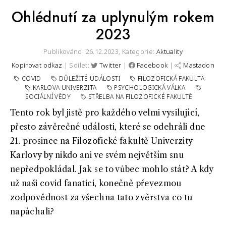
Ohlédnutí za uplynulým rokem
2023
Publikováno: 26.12.2023,
Kategorie:
Aktuality
Kopírovat odkaz
| Sdílet:
Twitter
|
Facebook
|
Mastadon
COVID
DŮLEŽITÉ UDÁLOSTI
FILOZOFICKÁ FAKULTA
KARLOVA UNIVERZITA
PSYCHOLOGICKÁ VÁLKA
SOCIÁLNÍ VĚDY
STŘELBA NA FILOZOFICKÉ FAKULTĚ
Tento rok byl jistě pro každého velmi vysilující,
přesto závěrečné události, které se odehráli dne
21. prosince na Filozofické fakultě Univerzity
Karlovy by nikdo ani ve svém největším snu
nepředpokládal. Jak se to vůbec mohlo stát? A kdy
už naši covid fanatici, konečně převezmou
zodpovědnost za všechna tato zvěrstva co tu
napáchali?