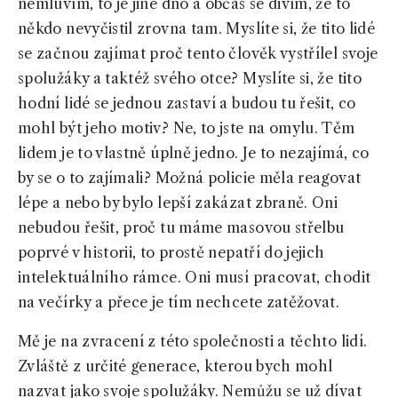
nemluvím, to je jiné dno a občas se divím, že to
někdo nevyčistil zrovna tam. Myslíte si, že tito lidé
se začnou zajímat proč tento člověk vystřílel svoje
spolužáky a taktéž svého otce? Myslíte si, že tito
hodní lidé se jednou zastaví a budou tu řešit, co
mohl být jeho motiv? Ne, to jste na omylu. Těm
lidem je to vlastně úplně jedno. Je to nezajímá, co
by se o to zajímali? Možná policie měla reagovat
lépe a nebo by bylo lepší zakázat zbraně. Oni
nebudou řešit, proč tu máme masovou střelbu
poprvé v historii, to prostě nepatří do jejich
intelektuálního rámce. Oni musí pracovat, chodit
na večírky a přece je tím nechcete zatěžovat.
Mě je na zvracení z této společnosti a těchto lidí.
Zvláště z určité generace, kterou bych mohl
nazvat jako svoje spolužáky. Nemůžu se už dívat