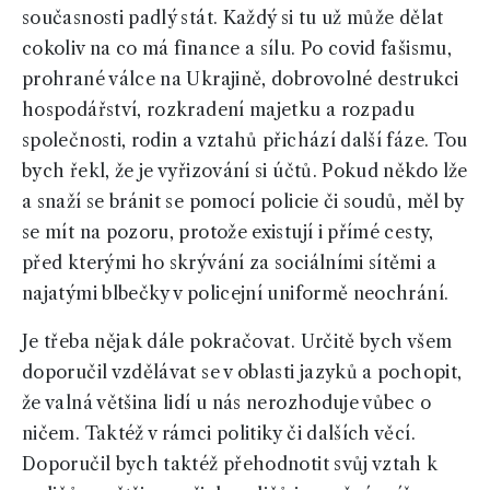
současnosti padlý stát. Každý si tu už může dělat
cokoliv na co má finance a sílu. Po covid fašismu,
prohrané válce na Ukrajině, dobrovolné destrukci
hospodářství, rozkradení majetku a rozpadu
společnosti, rodin a vztahů přichází další fáze. Tou
bych řekl, že je vyřizování si účtů. Pokud někdo lže
a snaží se bránit se pomocí policie či soudů, měl by
se mít na pozoru, protože existují i přímé cesty,
před kterými ho skrývání za sociálními sítěmi a
najatými blbečky v policejní uniformě neochrání.
Je třeba nějak dále pokračovat. Určitě bych všem
doporučil vzdělávat se v oblasti jazyků a pochopit,
že valná většina lidí u nás nerozhoduje vůbec o
ničem. Taktéž v rámci politiky či dalších věcí.
Doporučil bych taktéž přehodnotit svůj vztah k