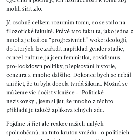
egoismu a pocitu jejich nadřazenosti k tomu aby
mohli šířit zlo.
Já osobně celkem rozumím tomu, co se stalo na
filozofické fakultě. Právě tato fakulta, jako jedna z
mnoha je baštou “progresivních” woke ideologií,
do kterých lze zařadit například gender studie,
cancel culture, já jsem feministka, covidismus,
pro-lockdown politiky, přepisování historie,
cenzura a mnoho dalšího. Dokonce bych se nebál
ani říct, že tu byla docela tvrdá šikana. Možná se
můžeme víc dočíst v knížce - “Politické
neziskovky”, jsem si jist, že mnoho z těchto
příkladů je taktéž aplikovatelných zde.
Pojďme si říct ale reakce našich milých
spoluobčanů, na tuto krutou vraždu - o politicích