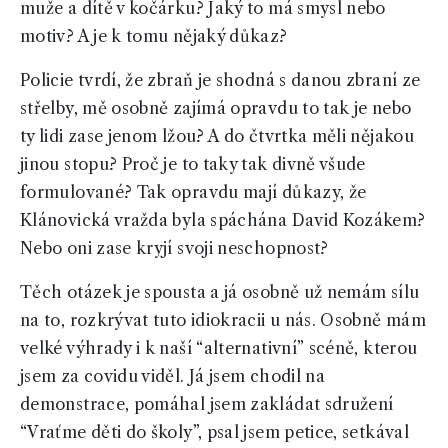
muže a dítě v kočárku? Jaký to má smysl nebo
motiv? A je k tomu nějaký důkaz?
Policie tvrdí, že zbraň je shodná s danou zbraní ze
střelby, mě osobně zajímá opravdu to tak je nebo
ty lidi zase jenom lžou? A do čtvrtka měli nějakou
jinou stopu? Proč je to taky tak divně všude
formulované? Tak opravdu mají důkazy, že
Klánovická vražda byla spáchána David Kozákem?
Nebo oni zase kryjí svoji neschopnost?
Těch otázek je spousta a já osobně už nemám sílu
na to, rozkrývat tuto idiokracii u nás. Osobně mám
velké výhrady i k naší “alternativní” scéně, kterou
jsem za covidu viděl. Já jsem chodil na
demonstrace, pomáhal jsem zakládat sdružení
“Vraťme děti do školy”, psal jsem petice, setkával