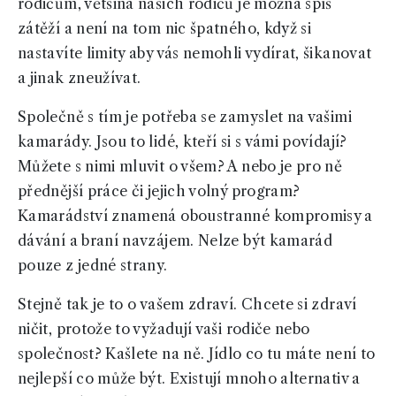
rodičům, většina našich rodičů je možná spíš
zátěží a není na tom nic špatného, když si
nastavíte limity aby vás nemohli vydírat, šikanovat
a jinak zneužívat.
Společně s tím je potřeba se zamyslet na vašimi
kamarády. Jsou to lidé, kteří si s vámi povídají?
Můžete s nimi mluvit o všem? A nebo je pro ně
přednější práce či jejich volný program?
Kamarádství znamená oboustranné kompromisy a
dávání a braní navzájem. Nelze být kamarád
pouze z jedné strany.
Stejně tak je to o vašem zdraví. Chcete si zdraví
ničit, protože to vyžadují vaši rodiče nebo
společnost? Kašlete na ně. Jídlo co tu máte není to
nejlepší co může být. Existují mnoho alternativ a