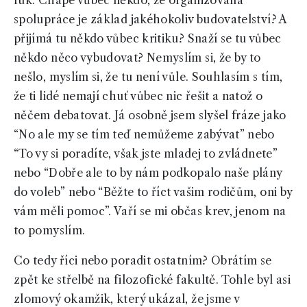
fuk. Chápe vůbec někdo, že organizovaná
spolupráce je základ jakéhokoliv budovatelství? A
přijímá tu někdo vůbec kritiku? Snaží se tu vůbec
někdo něco vybudovat? Nemyslím si, že by to
nešlo, myslím si, že tu není vůle. Souhlasím s tím,
že ti lidé nemají chuť vůbec nic řešit a natož o
něčem debatovat. Já osobně jsem slyšel fráze jako
“No ale my se tím teď nemůžeme zabývat” nebo
“To vy si poradíte, však jste mladej to zvládnete”
nebo “Dobře ale to by nám podkopalo naše plány
do voleb” nebo “Běžte to říct vašim rodičům, oni by
vám měli pomoc”. Vaří se mi občas krev, jenom na
to pomyslím.
Co tedy říci nebo poradit ostatním? Obrátím se
zpět ke střelbě na filozofické fakultě. Tohle byl asi
zlomový okamžik, který ukázal, že jsme v