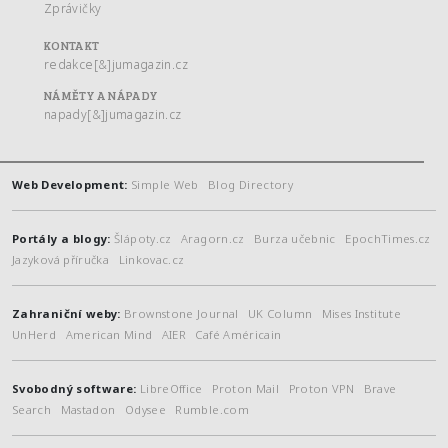
Zprávičky
KONTAKT
redakce[&]jumagazin.cz
NÁMĚTY A NÁPADY
napady[&]jumagazin.cz
Web Development:
Simple Web
Blog Directory
Portály a blogy:
Šlápoty.cz
Aragorn.cz
Burza učebnic
EpochTimes.cz
Jazyková příručka
Linkovac.cz
Zahraniční weby:
Brownstone Journal
UK Column
Mises Institute
UnHerd
American Mind
AIER
Café Américain
Svobodný software:
LibreOffice
Proton Mail
Proton VPN
Brave
Search
Mastadon
Odysee
Rumble.com