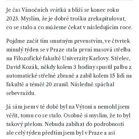
Je čas Vánočních svátků a blíží se konec roku
2023. Myslím, že je dobré trošku zrekapitulovat,
co se stalo a co můžeme čekat v následujícím roce.
Pojďme začít tím smutným prvenstvím, ve čtvrtek
minulý týden se v Praze stala první masová střelba
na Filozofické fakultě Univerzity Karlovy. Střelec,
David Kozák, někdy kolem 3 hodiny spustil palbu z
automatické střelné zbraně a zabil kolem 15 lidí na
fakultě a téměř 20 zranil. Následně spáchal
sebevraždu.
Já sám jsem v té době byl na Výtoni a nemohl jsem
věřit, tomu co se stalo. Osobně si myslím, že to byl
takový přelom. Nebudu zabíhat do podrobností
ale celý týden předtím jsem byl v Praze a asi