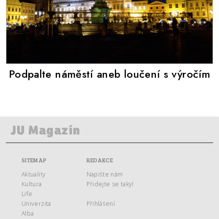
Podpalte náměstí aneb loučení s výročím
SITEMAP
REDAKCE
Aktuality
Napište nám
Kultura
Přidejte se taky!
Life
Univerzita
Přihlášení
Alba