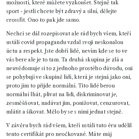
možností, které můžete vyzkoušet. Stejně tak
sport - jestli chcete být zdravý a silní, dělejte
crossfit. Ono to pak jde samo.
Nechci se dál rozepisovat ale rád bych všem, kteří
ustáli covid propagandu vzdal svoji neskonalou
úctu a respekt. Jste dobří lidé, nevím kde se to ve
vás bere ale je to tam. Ta druhá skupina je zlá a
neuvědomuje si to z jednoho prostého důvodu, oni
se pohybují ve skupině lidí, která je stejná jako oni,
proto jim to přijde normální. Tito lidé berou
normální lhát, plivat na lidi, diskriminovat je,
zesměšňovat, nadávat jim, ponižovat, cenzurovat,
mlátit a šikovat. Mělo by se s nimi jednat stejně.
V závěru bych rád všem, kteří ustáli tuto éru udělil
tento certifikát pro neočkované. Máte můj