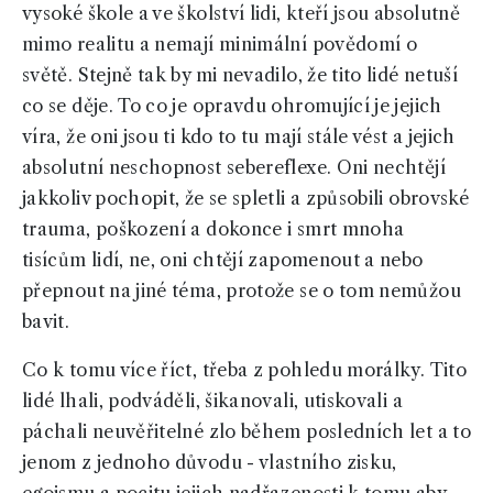
vysoké škole a ve školství lidi, kteří jsou absolutně
mimo realitu a nemají minimální povědomí o
světě. Stejně tak by mi nevadilo, že tito lidé netuší
co se děje. To co je opravdu ohromující je jejich
víra, že oni jsou ti kdo to tu mají stále vést a jejich
absolutní neschopnost sebereflexe. Oni nechtějí
jakkoliv pochopit, že se spletli a způsobili obrovské
trauma, poškození a dokonce i smrt mnoha
tisícům lidí, ne, oni chtějí zapomenout a nebo
přepnout na jiné téma, protože se o tom nemůžou
bavit.
Co k tomu více říct, třeba z pohledu morálky. Tito
lidé lhali, podváděli, šikanovali, utiskovali a
páchali neuvěřitelné zlo během posledních let a to
jenom z jednoho důvodu - vlastního zisku,