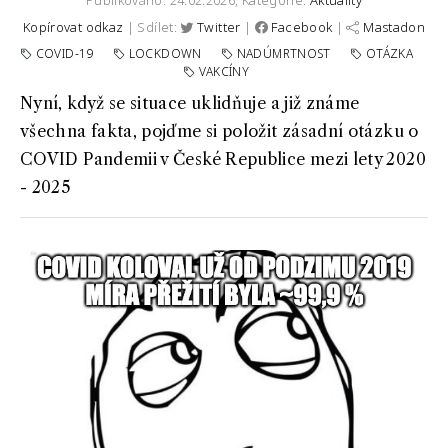
Publikováno: 24.02.2026,
Kategorie:
Aktuality
Kopírovat odkaz
| Sdílet:
Twitter
|
Facebook
|
Mastadon
COVID-19
LOCKDOWN
NADÚMRTNOST
OTÁZKA
VAKCÍNY
Nyní, když se situace uklidňuje a již známe
všechna fakta, pojďme si položit zásadní otázku o
COVID Pandemii v České Republice mezi lety 2020
- 2025