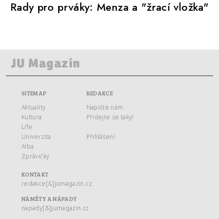
Rady pro prváky: Menza a "žrací vložka"
SITEMAP
REDAKCE
Aktuality
Napište nám
Kultura
Přidejte se taky!
Life
Univerzita
Přihlášení
Alba
Zprávičky
KONTAKT
redakce[&]jumagazin.cz
NÁMĚTY A NÁPADY
napady[&]jumagazin.cz