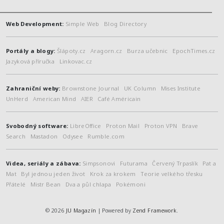
Web Development:
Simple Web
Blog Directory
Portály a blogy:
Šlápoty.cz
Aragorn.cz
Burza učebnic
EpochTimes.cz
Jazyková příručka
Linkovac.cz
Zahraniční weby:
Brownstone Journal
UK Column
Mises Institute
UnHerd
American Mind
AIER
Café Américain
Svobodný software:
LibreOffice
Proton Mail
Proton VPN
Brave
Search
Mastadon
Odysee
Rumble.com
Videa, seriály a zábava:
Simpsonovi
Futurama
Červený Trpaslík
Pat a
Mat
Byl jednou jeden život
Krok za krokem
Teorie velkého třesku
Přátelé
Mistr Bean
Dva a půl chlapa
Pokémoni
© 2026
JU Magazín
| Powered by
Zend Framework
.