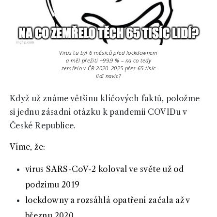
Virus tu byl 6 měsíců před lockdownem
a měl přežití ~99,9 % – na co tedy
zemřelo v ČR 2020–2025 přes 65 tisíc
lidí navíc?
Když už známe většinu klíčových faktů, položme
si jednu zásadní otázku k pandemii COVIDu v
České Republice.
Víme, že:
virus SARS-CoV-2 koloval ve světe už od
podzimu 2019
lockdowny a rozsáhlá opatření začala až v
březnu 2020