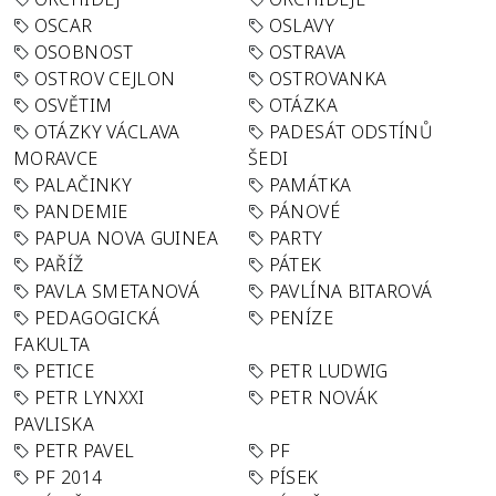
OSCAR
OSLAVY
OSOBNOST
OSTRAVA
OSTROV CEJLON
OSTROVANKA
OSVĚTIM
OTÁZKA
OTÁZKY VÁCLAVA
PADESÁT ODSTÍNŮ
MORAVCE
ŠEDI
PALAČINKY
PAMÁTKA
PANDEMIE
PÁNOVÉ
PAPUA NOVA GUINEA
PARTY
PAŘÍŽ
PÁTEK
PAVLA SMETANOVÁ
PAVLÍNA BITAROVÁ
PEDAGOGICKÁ
PENÍZE
FAKULTA
PETICE
PETR LUDWIG
PETR LYNXXI
PETR NOVÁK
PAVLISKA
PETR PAVEL
PF
PF 2014
PÍSEK