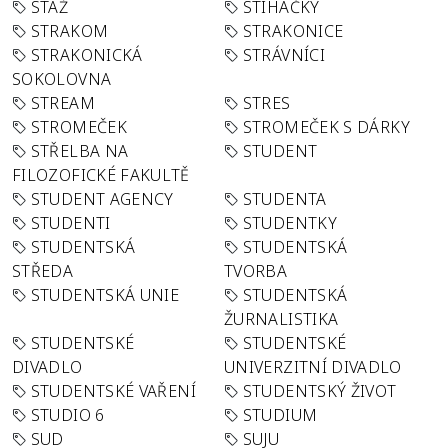
STÁŽ
STÍHAČKY
STRAKOM
STRAKONICE
STRAKONICKÁ
STRÁVNÍCI
SOKOLOVNA
STREAM
STRES
STROMEČEK
STROMEČEK S DÁRKY
STŘELBA NA
STUDENT
FILOZOFICKÉ FAKULTĚ
STUDENT AGENCY
STUDENTA
STUDENTI
STUDENTKY
STUDENTSKÁ
STUDENTSKÁ
STŘEDA
TVORBA
STUDENTSKÁ UNIE
STUDENTSKÁ
ŽURNALISTIKA
STUDENTSKÉ
STUDENTSKÉ
DIVADLO
UNIVERZITNÍ DIVADLO
STUDENTSKÉ VAŘENÍ
STUDENTSKÝ ŽIVOT
STUDIO 6
STUDIUM
SUD
SUJU