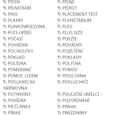
PÍSEŇ
PÍSNĚ
PÍSNIČKÁŘI
PIŠKOT
PIVO
PLACEMENT TEST
PLAKÁT
PLANETÁRIUM
PLAVKOVÁSEZONA
PLES
PLES UPÍRŮ
PLUS SIZE
POČASÍ
POEZIE
POHÁDKA
POHÁDKY
POCHOUTKY
POJIŠTĚNÍ
POKLAD
POKLADY
POLÉVKA
POLITIKA
POMERANČ
POMOC
POMOC LIDEM
POSILOVNA
POSLANECKÁ
POSLUCHAČI
SNĚMOVNA
POTRAVINY
POULIČNÍ UMĚLCI
POVÍDKA
POZOROVÁNÍ
PR ČLÁNEK
PRAHA
PRAXE
PRÁZDNINY