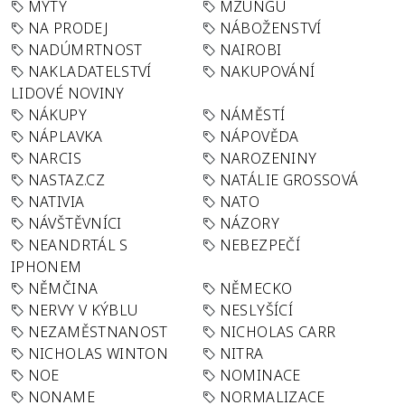
MÝTY
MZUNGU
NA PRODEJ
NÁBOŽENSTVÍ
NADÚMRTNOST
NAIROBI
NAKLADATELSTVÍ
NAKUPOVÁNÍ
LIDOVÉ NOVINY
NÁKUPY
NÁMĚSTÍ
NÁPLAVKA
NÁPOVĚDA
NARCIS
NAROZENINY
NASTAZ.CZ
NATÁLIE GROSSOVÁ
NATIVIA
NATO
NÁVŠTĚVNÍCI
NÁZORY
NEANDRTÁL S
NEBEZPEČÍ
IPHONEM
NĚMČINA
NĚMECKO
NERVY V KÝBLU
NESLYŠÍCÍ
NEZAMĚSTNANOST
NICHOLAS CARR
NICHOLAS WINTON
NITRA
NOE
NOMINACE
NONAME
NORMALIZACE