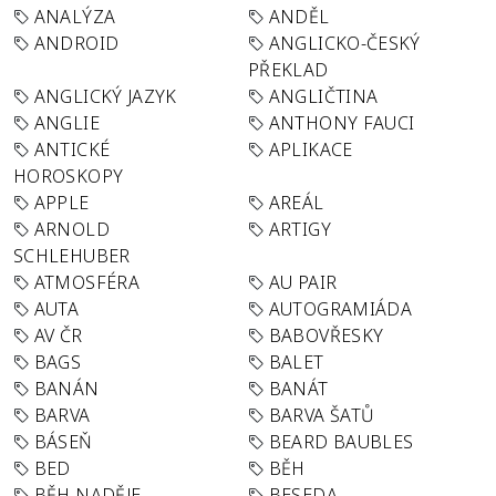
ANALÝZA
ANDĚL
ANDROID
ANGLICKO-ČESKÝ
PŘEKLAD
ANGLICKÝ JAZYK
ANGLIČTINA
ANGLIE
ANTHONY FAUCI
ANTICKÉ
APLIKACE
HOROSKOPY
APPLE
AREÁL
ARNOLD
ARTIGY
SCHLEHUBER
ATMOSFÉRA
AU PAIR
AUTA
AUTOGRAMIÁDA
AV ČR
BABOVŘESKY
BAGS
BALET
BANÁN
BANÁT
BARVA
BARVA ŠATŮ
BÁSEŇ
BEARD BAUBLES
BED
BĚH
BĚH NADĚJE
BESEDA