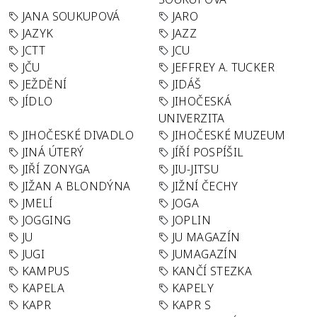
JANA SOUKUPOVÁ
JARO
JAZYK
JAZZ
JCTT
JCU
JČU
JEFFREY A. TUCKER
JEŽDĚNÍ
JIDÁŠ
JÍDLO
JIHOČESKÁ
UNIVERZITA
JIHOČESKÉ DIVADLO
JIHOČESKÉ MUZEUM
JINÁ ÚTERÝ
JÍŘÍ POSPÍŠIL
JIŘÍ ZONYGA
JIU-JITSU
JIŽAN A BLONDÝNA
JIŽNÍ ČECHY
JMELÍ
JOGA
JOGGING
JOPLIN
JU
JU MAGAZÍN
JUGI
JUMAGAZÍN
KAMPUS
KANČÍ STEZKA
KAPELA
KAPELY
KAPR
KAPR S