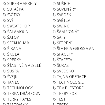
SUPERMARKETY
SUŠICE
SUTAŠKA
SUVENÝRY
SVÁTKY
SVĚDEK
SVĚT
SVĚTLA
SWEATSHOP
SWING
ŠALAMOUN
ŠAMPIONÁT
ŠATOV
ŠATY
ŠÉFKUCHAŘ
ŠETŘENÍ
ŠIKANA
ŠIMEK A GROSSMAN
ŠKOLA
ŠPAGETY
ŠPERKY
ŠTAFETA
ŠŤASTNÉ A VESELÉ
ŠUKAS
ŠUSPA
ŠVÉDSKO
ŠVEJK
TAJNÁ OPERACE
TANEC
TECHNOLOGIE
TECHNOLOGY
TEMPLESTORE
TERKA DRÁBKOVÁ
TERRY FOX
TERRY HAYES
TEST
TĚSTOVINY
TESTY