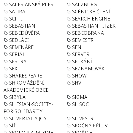
SALESIÁNSKÝ PLES
SALZBURG
SATIRA
SCÉNICKÉ ČTENÍ
SCI-FI
SEARCH ENGINE
SEBASTIAN
SEBASTIAN FITZEK
SEBEDŮVĚRA
SEBEOBRANA
SEDLÁCI
SEMESTR
SEMINÁŘE
SEN
SERIÁL
SERVER
SESTRA
SETKÁNÍ
SEX
SEZNAMOVÁK
SHAKESPEARE
SHOW
SHROMÁŽDĚNÍ
SHV
AKADEMICKÉ OBCE
SIBYLA
SIGMA
SILESIAN-SOCIETY-
SILSOC
FOR-SOLIDARITY
SILVERTAL A JOY
SILVESTR
SÍŤ
SKOČNÝ PŘÍLIV
SKORO-NA-MIZINE
SKOŘICE