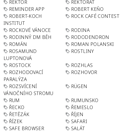
REKTOR
REKTORÁT
REMINDER APP
ROBERT KEŇO
ROBERT-KOCH
ROCK CAFÉ CONTEST
INSTITUT
ROCKOVÉ VÁNOCE
RODINA
RODINNÝ DM BĚH
RODODENDRON
ROMÁN
ROMAN POLANSKI
ROSAMUND
ROSTLINY
LUPTONOVÁ
ROSTOCK
ROZHLAS
ROZHODOVACÍ
ROZHOVOR
PARALÝZA
ROZSVÍCENÍ
RÜGEN
VÁNOČNÍHO STROMU
RUM
RUMUNSKO
ŘECKO
ŘEMESLO
ŘETĚZÁK
ŘÍJEN
ŘÍZEK
SAFARI
SAFE BROWSER
SALÁT