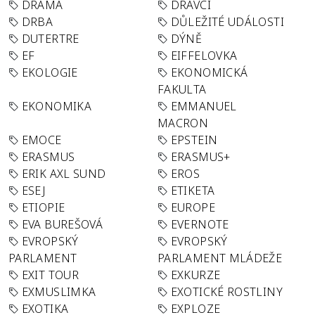
DRAMA
DRAVCI
DRBA
DŮLEŽITÉ UDÁLOSTI
DUTERTRE
DÝNĚ
EF
EIFFELOVKA
EKOLOGIE
EKONOMICKÁ
FAKULTA
EKONOMIKA
EMMANUEL
MACRON
EMOCE
EPSTEIN
ERASMUS
ERASMUS+
ERIK AXL SUND
EROS
ESEJ
ETIKETA
ETIOPIE
EUROPE
EVA BUREŠOVÁ
EVERNOTE
EVROPSKÝ
EVROPSKÝ
PARLAMENT
PARLAMENT MLÁDEŽE
EXIT TOUR
EXKURZE
EXMUSLIMKA
EXOTICKÉ ROSTLINY
EXOTIKA
EXPLOZE