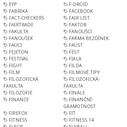
EYP
F-DROID
FABRIKA
FACEBOOK
FACT-CHECKERS
FAIR LIST
FAIRTRADE
FAKTOR
FAKULTA
FANOUŠCI
FANOUŠEK
FARMA BEZDÍNEK
FAUCI
FAUST
FEJETON
FEST
FESTIVAL
FIALA
FIGHT
FILDA
FILM
FILMOVÉ TIPY
FILOZOFICKÁ
FILOZOFICKÁ-
FAKULTA
FAKULTA
FILOZOFIE
FINÁLE
FINANCE
FINANČNÍ-
GRAMOTNOST
FIREFOX
FIT
FITNESS
FITNESS 14
FLEGR
FLYBALL