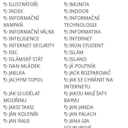
ILUSTRÁTOŘI
IMUNITA
INDEX
INDOOR
INFORMAČNÍ
INFORMAČNÍ
KAMPAŇ
TECHNOLOGIE
INFORMAČNÍ VÁLKA
INFORMATIKA
INTELIGENCE
INTERNET
INTERNET SECURITY
IRON STUDENT
ISIC
ISLÁM
ISLÁMSKÝ STÁT
ISLAND
IVAN MLÁDEK
JÁ POUTNÍK
JABLKA
JACK ROZPAROVAČ
JACHYM TOPOL
JAK SE CHRÁNIT NA
INTERNETU
JAK SI UDĚLAT
JAKOU MAJÍ ŠATY
MODŘINU
BARVU
JAKSI TAKSI
JAN JANDA
JÁN KOLENÍK
JAN PALACH
JAN RAUS
JANA GIA
SOUKUPOVÁ