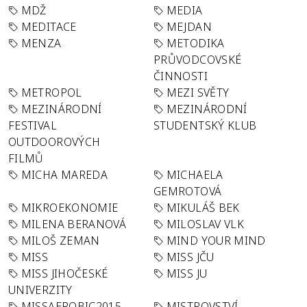
MDŽ
MEDIA
MEDITACE
MEJDAN
MENZA
METODIKA
PRŮVODCOVSKÉ
ČINNOSTI
METROPOL
MEZI SVĚTY
MEZINÁRODNÍ
MEZINÁRODNÍ
FESTIVAL
STUDENTSKÝ KLUB
OUTDOOROVÝCH
FILMŮ
MICHA MAREDA
MICHAELA
GEMROTOVÁ
MIKROEKONOMIE
MIKULÁŠ BEK
MILENA BERANOVÁ
MILOSLAV VLK
MILOŠ ZEMAN
MIND YOUR MIND
MISS
MISS JČU
MISS JIHOČESKÉ
MISS JU
UNIVERZITY
MISSAEROBIC2015
MISTROVSTVÍ