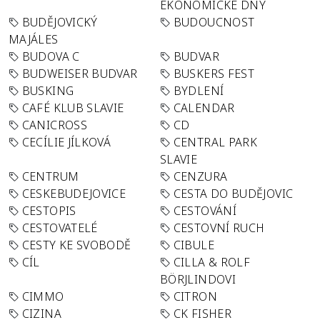
EKONOMICKÉ DNY
BUDĚJOVICKÝ
BUDOUCNOST
MAJÁLES
BUDOVA C
BUDVAR
BUDWEISER BUDVAR
BUSKERS FEST
BUSKING
BYDLENÍ
CAFÉ KLUB SLAVIE
CALENDAR
CANICROSS
CD
CECÍLIE JÍLKOVÁ
CENTRAL PARK
SLAVIE
CENTRUM
CENZURA
CESKEBUDEJOVICE
CESTA DO BUDĚJOVIC
CESTOPIS
CESTOVÁNÍ
CESTOVATELÉ
CESTOVNÍ RUCH
CESTY KE SVOBODĚ
CIBULE
CÍL
CILLA & ROLF
BÖRJLINDOVI
CIMMO
CITRON
CIZINA
CK FISHER