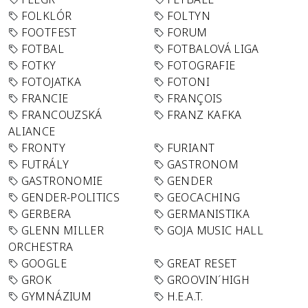
FOLKLÓR
FOLTYN
FOOTFEST
FORUM
FOTBAL
FOTBALOVÁ LIGA
FOTKY
FOTOGRAFIE
FOTOJATKA
FOTONI
FRANCIE
FRANÇOIS
FRANCOUZSKÁ
FRANZ KAFKA
ALIANCE
FRONTY
FURIANT
FUTRÁLY
GASTRONOM
GASTRONOMIE
GENDER
GENDER-POLITICS
GEOCACHING
GERBERA
GERMANISTIKA
GLENN MILLER
GOJA MUSIC HALL
ORCHESTRA
GOOGLE
GREAT RESET
GROK
GROOVIN´HIGH
GYMNÁZIUM
H.E.A.T.