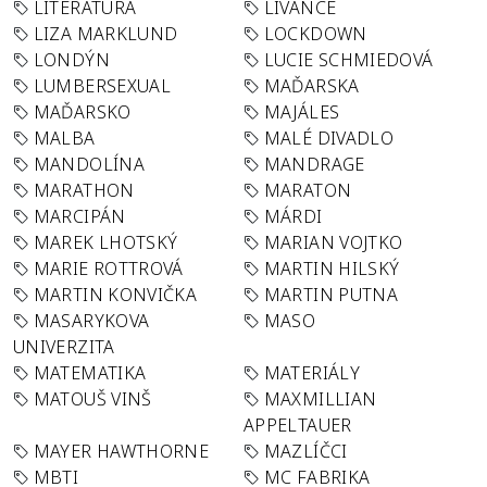
LITERATURA
LÍVANCE
LIZA MARKLUND
LOCKDOWN
LONDÝN
LUCIE SCHMIEDOVÁ
LUMBERSEXUAL
MAĎARSKA
MAĎARSKO
MAJÁLES
MALBA
MALÉ DIVADLO
MANDOLÍNA
MANDRAGE
MARATHON
MARATON
MARCIPÁN
MÁRDI
MAREK LHOTSKÝ
MARIAN VOJTKO
MARIE ROTTROVÁ
MARTIN HILSKÝ
MARTIN KONVIČKA
MARTIN PUTNA
MASARYKOVA
MASO
UNIVERZITA
MATEMATIKA
MATERIÁLY
MATOUŠ VINŠ
MAXMILLIAN
APPELTAUER
MAYER HAWTHORNE
MAZLÍČCI
MBTI
MC FABRIKA