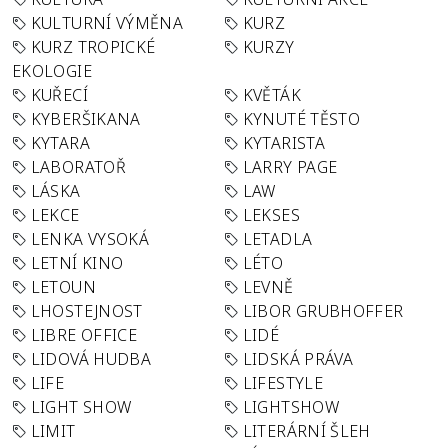
KULTURNÍ VÝMĚNA
KURZ
KURZ TROPICKÉ
KURZY
EKOLOGIE
KUŘECÍ
KVĚTÁK
KYBERŠIKANA
KYNUTÉ TĚSTO
KYTARA
KYTARISTA
LABORATOŘ
LARRY PAGE
LÁSKA
LAW
LEKCE
LEKSES
LENKA VYSOKÁ
LETADLA
LETNÍ KINO
LÉTO
LETOUN
LEVNĚ
LHOSTEJNOST
LIBOR GRUBHOFFER
LIBRE OFFICE
LIDÉ
LIDOVÁ HUDBA
LIDSKÁ PRÁVA
LIFE
LIFESTYLE
LIGHT SHOW
LIGHTSHOW
LIMIT
LITERÁRNÍ ŠLEH