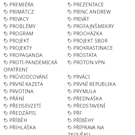
PREMIÉRA
PREZENTACE
PRIMÁT.CZ
PRINC ANDREW
PRIVACY
PRIVÁT
PROBLÉMY
PROFAJNŠMEKRY
PROGRAM
PROCHÁZKA
PROJEKT
PROJEKT SBOR
PROJEKTY
PROKRASTINACE
PROPAGANDA
PROSTATA
PROTI-PANDEMICKÁ
PROTON VPN
OPATŘENÍ
PRŮVODCOVÁNÍ
PRVÁCI
PRVNÍ KAZETA
PRVNÍ REPUBLIKA
PRVOTINA
PRYMULA
PŘÁNÍ
PŘEDNÁŠKA
PŘEDSEVZETÍ
PŘEDSTAVENÍ
PŘEDZÁPIS
PŘF
PŘÍBĚH
PŘÍBĚHY
PŘIHLÁŠKA
PŘÍPRAVA NA
ZKOUŠKU