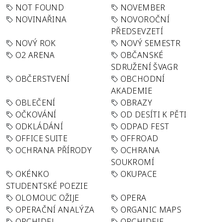
NOT FOUND
NOVEMBER
NOVINAŘINA
NOVOROČNÍ
PŘEDSEVZETÍ
NOVÝ ROK
NOVÝ SEMESTR
O2 ARENA
OBČANSKÉ
SDRUŽENÍ ŠVAGR
OBČERSTVENÍ
OBCHODNÍ
AKADEMIE
OBLEČENÍ
OBRAZY
OČKOVÁNÍ
OD DESÍTI K PĚTI
ODKLÁDÁNÍ
ODPAD FEST
OFFICE SUITE
OFFROAD
OCHRANA PŘÍRODY
OCHRANA
SOUKROMÍ
OKÉNKO
OKUPACE
STUDENTSKÉ POEZIE
OLOMOUC OŽIJE
OPERA
OPERAČNÍ ANALÝZA
ORGANIC MAPS
ORCHIDEJ
ORCHIDEJE