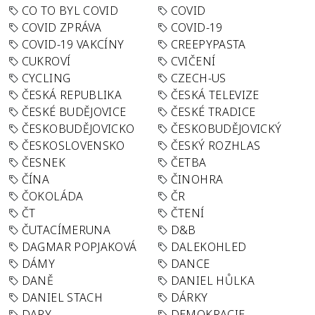
CO TO BYL COVID
COVID
COVID ZPRÁVA
COVID-19
COVID-19 VAKCÍNY
CREEPYPASTA
CUKROVÍ
CVIČENÍ
CYCLING
CZECH-US
ČESKÁ REPUBLIKA
ČESKÁ TELEVIZE
ČESKÉ BUDĚJOVICE
ČESKÉ TRADICE
ČESKOBUDĚJOVICKO
ČESKOBUDĚJOVICKÝ
ČESKOSLOVENSKO
ČESKÝ ROZHLAS
ČESNEK
ČETBA
ČÍNA
ČINOHRA
ČOKOLÁDA
ČR
ČT
ČTENÍ
ČUTACÍMERUNA
D&B
DAGMAR POPJAKOVÁ
DALEKOHLED
DÁMY
DANCE
DANĚ
DANIEL HŮLKA
DANIEL STACH
DÁRKY
DARY
DEMOKRACIE