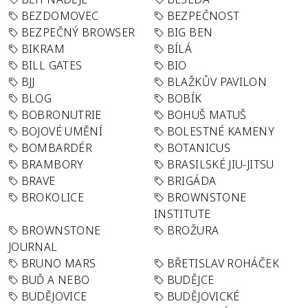
BEZDOMOVEC
BEZPEČNOST
BEZPEČNÝ BROWSER
BIG BEN
BIKRAM
BÍLÁ
BILL GATES
BIO
BJJ
BLAŽKŮV PAVILON
BLOG
BOBÍK
BOBRONUTRIE
BOHUŠ MATUŠ
BOJOVÉ UMĚNÍ
BOLESTNÉ KAMENY
BOMBARDÉR
BOTANICUS
BRAMBORY
BRASILSKÉ JIU-JITSU
BRAVE
BRIGÁDA
BROKOLICE
BROWNSTONE
INSTITUTE
BROWNSTONE
BROŽURA
JOURNAL
BRUNO MARS
BŘETISLAV ROHÁČEK
BUĎ A NEBO
BUDĚJCE
BUDĚJOVICE
BUDĚJOVICKÉ