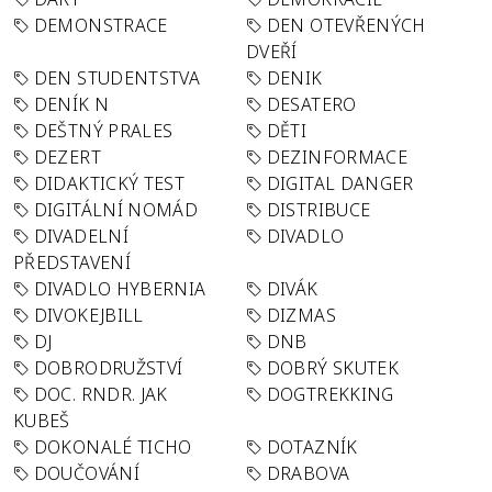
DEMONSTRACE
DEN OTEVŘENÝCH
DVEŘÍ
DEN STUDENTSTVA
DENIK
DENÍK N
DESATERO
DEŠTNÝ PRALES
DĚTI
DEZERT
DEZINFORMACE
DIDAKTICKÝ TEST
DIGITAL DANGER
DIGITÁLNÍ NOMÁD
DISTRIBUCE
DIVADELNÍ
DIVADLO
PŘEDSTAVENÍ
DIVADLO HYBERNIA
DIVÁK
DIVOKEJBILL
DIZMAS
DJ
DNB
DOBRODRUŽSTVÍ
DOBRÝ SKUTEK
DOC. RNDR. JAK
DOGTREKKING
KUBEŠ
DOKONALÉ TICHO
DOTAZNÍK
DOUČOVÁNÍ
DRABOVA