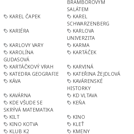
BRAMBOROVÝM
SALÁTEM
KAREL ČAPEK
KAREL
SCHWARZENBERG
KARIÉRA
KARLOVA
UNIVERZITA
KARLOVY VARY
KARMA
KAROLÍNA
KARTÁČEK
GUDASOVÁ
KARTÁČKOVÝ VRAH
KARVINÁ
KATEDRA GEOGRAFIE
KATEŘINA ŽEJDLOVÁ
KÁVA
KAVÁRENSKÉ
HISTORKY
KAVÁRNA
KD VLTAVA
KDE VŠUDE SE
KEŇA
SKRÝVÁ MATEMATIKA
KILT
KINO
KINO KOTVA
KLEŤ
KLUB K2
KMENY