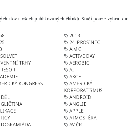
ch slov u všech publikovaných článků. Stačí pouze vybrat da
68
2013
25
24. PROSINEC
0
A.M.C.
SOLVET
ACTIVE DAY
VENTNÍ TRHY
AEROBIC
GRESOR
AI
KADEMIE
AKCE
ERICKÝ KONGRESS
AMERICKÝ
KORPORATISMUS
NDĚL
ANDROID
GLIČTINA
ANGLIE
LIKACE
APPLE
TIGY
ATMOSFÉRA
UTOGRAMIÁDA
AV ČR