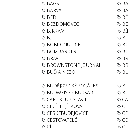
BAGS
BA
BARVA
BA
BED
B
BEZDOMOVEC
B
BIKRAM
BÍ
BJJ
BL
BOBRONUTRIE
B
BOMBARDÉR
BO
BRAVE
BR
BROWNSTONE JOURNAL
B
BUĎ A NEBO
BU
BUDĚJOVICKÝ MAJÁLES
B
BUDWEISER BUDVAR
BU
CAFÉ KLUB SLAVIE
C
CECÍLIE JÍLKOVÁ
CE
CESKEBUDEJOVICE
CE
CESTOVATELÉ
CE
CÍL
CI