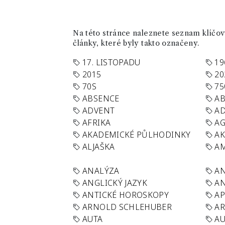
Na této stránce naleznete seznam klíčový
články, které byly takto označeny.
17. LISTOPADU
19
2015
20
70S
75
ABSENCE
AB
ADVENT
AD
AFRIKA
A
AKADEMICKÉ PŮLHODINKY
A
ALJAŠKA
AM
ANALÝZA
A
ANGLICKÝ JAZYK
AN
ANTICKÉ HOROSKOPY
AP
ARNOLD SCHLEHUBER
AR
AUTA
A