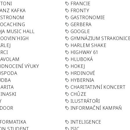
OTONI
FRANCIE
ANZ KAFKA
FRONTY
ASTRONOM
GASTRONOMIE
EOCACHING
GERBERA
JA MUSIC HALL
GOOGLE
OOVIN´HIGH
GYMNÁZIUM STRAKONIC
RLEJ
HARLEM SHAKE
RCI
HIGHWAY 61
LAVOLAM
HLUBOKÁ
ODNOCENÍ VÝUKY
HOKEJ
OSPODA
HRDINOVÉ
UDBA
HYBERNIA
ARITA
CHARITATIVNÍ KONCERT
INASKI
CHŮZE
Y
ILUSTRÁTOŘI
NDOOR
INFORMAČNÍ KAMPAŇ
FORMATIKA
INTELIGENCE
ON STUDENT
ISIC