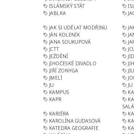
ISLÁMSKÝ STÁT
IS
JABLKA
JA
JAK SI UDĚLAT MODŘINU
JA
JÁN KOLENÍK
JA
JANA SOUKUPOVÁ
JA
JCTT
JC
JEŽDĚNÍ
JI
JIHOČESKÉ DIVADLO
JI
JIŘÍ ZONYGA
JI
JMELÍ
JO
JU
JU
KAMPUS
KA
KAPR
K
SAL
KARIÉRA
KA
KAROLÍNA GUDASOVÁ
KA
KATEDRA GEOGRAFIE
KA