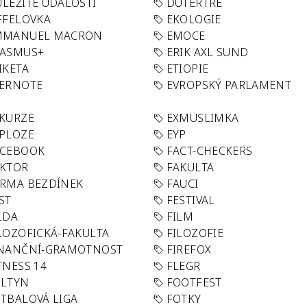
LEŽITÉ UDÁLOSTI
DUTERTRE
FFELOVKA
EKOLOGIE
MMANUEL MACRON
EMOCE
RASMUS+
ERIK AXL SUND
IKETA
ETIOPIE
VERNOTE
EVROPSKÝ PARLAMENT
KURZE
EXMUSLIMKA
PLOZE
EYP
ACEBOOK
FACT-CHECKERS
AKTOR
FAKULTA
RMA BEZDÍNEK
FAUCI
ST
FESTIVAL
LDA
FILM
LOZOFICKÁ-FAKULTA
FILOZOFIE
INANČNÍ-GRAMOTNOST
FIREFOX
TNESS 14
FLEGR
OLTYN
FOOTFEST
TBALOVÁ LIGA
FOTKY