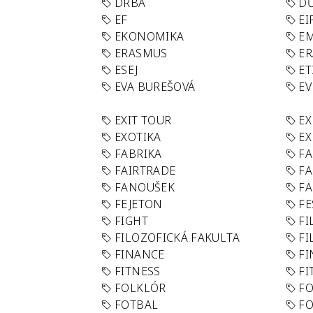
DRBA
DŮ
EF
EI
EKONOMIKA
E
ERASMUS
E
ESEJ
ET
EVA BUREŠOVÁ
E
EXIT TOUR
EX
EXOTIKA
EX
FABRIKA
F
FAIRTRADE
F
FANOUŠEK
FA
FEJETON
FE
FIGHT
FI
FILOZOFICKÁ FAKULTA
FI
FINANCE
F
FITNESS
FI
FOLKLÓR
F
FOTBAL
FO