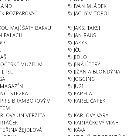
LAND
IVAN MLÁDEK
CK ROZPAROVAČ
JACHYM TOPOL
KOU MAJÍ ŠATY BARVU
JAKSI TAKSI
N PALACH
JAN RAUS
RO
JAZYK
U
JČU
DÁŠ
JÍDLO
HOČESKÉ MUZEUM
JINÁ ÚTERÝ
U-JITSU
JIŽAN A BLONDÝNA
GA
JOGGING
 MAGAZÍN
JUGI
NČÍ STEZKA
KAPELA
APR S BRAMBOROVÝM
KAREL ČAPEK
ÁTEM
RLOVA UNIVERZITA
KARLOVY VARY
RTÁČEK
KARTÁČKOVÝ VRAH
TEŘINA ŽEJDLOVÁ
KÁVA