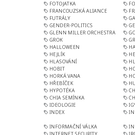
FOTOJATKA
F
FRANCOUZSKÁ ALIANCE
FR
FUTRÁLY
G
GENDER-POLITICS
G
GLENN MILLER ORCHESTRA
GO
GROK
GR
HALLOWEEN
HA
HEJLÍK
HE
HLASOVÁNÍ
H
HOBIT
H
HORKÁ VANA
H
HŘEBÍČEK
H
HYPOTÉKA
CH
CHIA SEMÍNKA
CH
IDEOLOGIE
IG
INDEX
I
INFORMAČNÍ VÁLKA
IN
INTERNET SECURITY
IR