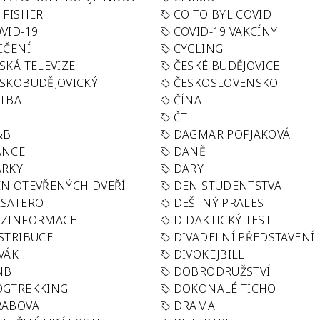
 FISHER
CO TO BYL COVID
VID-19
COVID-19 VAKCÍNY
IČENÍ
CYCLING
SKÁ TELEVIZE
ČESKÉ BUDĚJOVICE
SKOBUDĚJOVICKÝ
ČESKOSLOVENSKO
TBA
ČÍNA
R
ČT
&B
DAGMAR POPJAKOVÁ
ANCE
DANĚ
ÁRKY
DARY
N OTEVŘENÝCH DVEŘÍ
DEN STUDENTSTVA
SATERO
DEŠTNÝ PRALES
EZINFORMACE
DIDAKTICKÝ TEST
STRIBUCE
DIVADELNÍ PŘEDSTAVENÍ
VÁK
DIVOKEJBILL
NB
DOBRODRUŽSTVÍ
OGTREKKING
DOKONALÉ TICHO
RABOVA
DRAMA