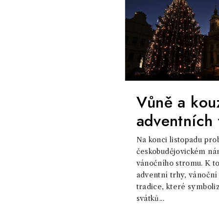
Vůně a kou
adventních 
Na konci listopadu pro
českobudějovickém nám
vánočního stromu. K to
adventní trhy, vánoční
tradice, které symboli
svátků...