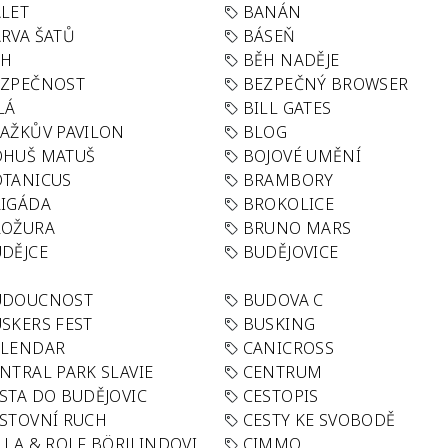
LET
BANÁN
RVA ŠATŮ
BÁSEŇ
ĚH
BĚH NADĚJE
EZPEČNOST
BEZPEČNÝ BROWSER
LÁ
BILL GATES
AŽKŮV PAVILON
BLOG
OHUŠ MATUŠ
BOJOVÉ UMĚNÍ
TANICUS
BRAMBORY
IGÁDA
BROKOLICE
ROŽURA
BRUNO MARS
DĚJCE
BUDĚJOVICE
UDOUCNOST
BUDOVA C
SKERS FEST
BUSKING
ALENDAR
CANICROSS
NTRAL PARK SLAVIE
CENTRUM
STA DO BUDĚJOVIC
CESTOPIS
STOVNÍ RUCH
CESTY KE SVOBODĚ
LLA & ROLF BÖRJLINDOVI
CIMMO