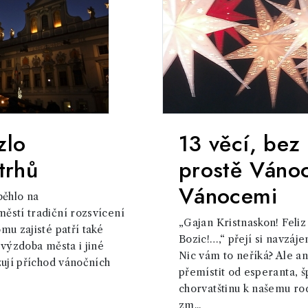
zlo
13 věcí, bez
trhů
prostě Váno
Vánocemi
běhlo na
ěstí tradiční rozsvícení
„Gajan Kristnaskon! Feliz
mu zajisté patří také
Bozic!…,“ přejí si navzáj
 výzdoba města i jiné
Nic vám to neříká? Ale a
zují příchod vánočních
přemístit od esperanta, š
chorvatštinu k našemu r
zm...