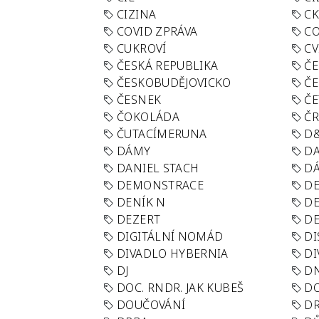
CIZINA
CK
COVID ZPRÁVA
CO
CUKROVÍ
CV
ČESKÁ REPUBLIKA
ČE
ČESKOBUDĚJOVICKO
ČE
ČESNEK
ČE
ČOKOLÁDA
Č
ČUTACÍMERUNA
D
DÁMY
D
DANIEL STACH
D
DEMONSTRACE
DE
DENÍK N
DE
DEZERT
D
DIGITÁLNÍ NOMÁD
DI
DIVADLO HYBERNIA
DI
DJ
D
DOC. RNDR. JAK KUBEŠ
D
DOUČOVÁNÍ
D