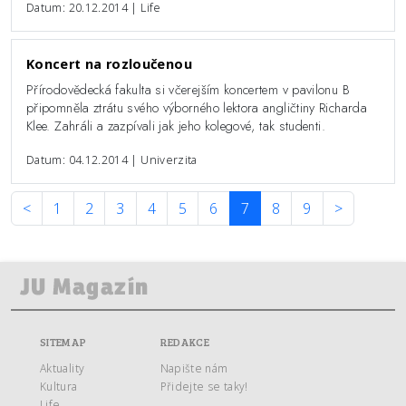
Datum: 20.12.2014 | Life
Koncert na rozloučenou
Přírodovědecká fakulta si včerejším koncertem v pavilonu B
připomněla ztrátu svého výborného lektora angličtiny Richarda
Klee. Zahráli a zazpívali jak jeho kolegové, tak studenti.
Datum: 04.12.2014 | Univerzita
<
1
2
3
4
5
6
7
8
9
>
SITEMAP
REDAKCE
Aktuality
Napište nám
Kultura
Přidejte se taky!
Life