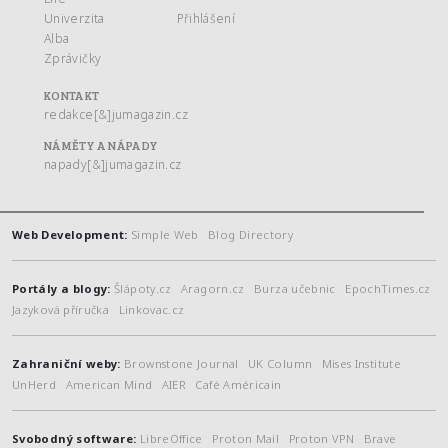
Univerzita
Přihlášení
Alba
Zprávičky
KONTAKT
redakce[&]jumagazin.cz
NÁMĚTY A NÁPADY
napady[&]jumagazin.cz
Web Development:
Simple Web
Blog Directory
Portály a blogy:
Šlápoty.cz
Aragorn.cz
Burza učebnic
EpochTimes.cz
Jazyková příručka
Linkovac.cz
Zahraniční weby:
Brownstone Journal
UK Column
Mises Institute
UnHerd
American Mind
AIER
Café Américain
Svobodný software:
LibreOffice
Proton Mail
Proton VPN
Brave