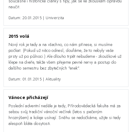
současné i historické články s tipy, jak se ke zkouškám opravdu
naučit.
Datum: 20.01.2015 | Univerzita
2015 volá
Nový rok je tady a na všechno, co nám přinese, si musíme
počkat. (Pokud už něco odnesl, doufáme, že to nebyly vaše
prsty už po půlnoci.) Ale dlouho trpět nebudeme - zkouškové už
klepe na dveře, takže všem přejeme pevné nervy a postup do
dalšího semestru bez zbytečných "enek".
Datum: 01.01.2015 | Aktuality
Vánoce přicházejí
Poslední adventní neděle je tady, Přírodovědecká fakulta má za
sebou svůj tradiční vánoční večírek (letos s pečeným
hroznýšem) a koleje usínají. Sněhu se nedočkáme, užijte si tedy
alespoň bláta dosytosti.