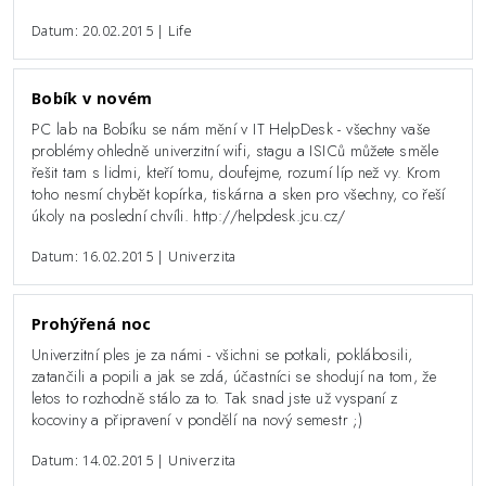
Datum: 20.02.2015 | Life
Bobík v novém
PC lab na Bobíku se nám mění v IT HelpDesk - všechny vaše
problémy ohledně univerzitní wifi, stagu a ISICů můžete směle
řešit tam s lidmi, kteří tomu, doufejme, rozumí líp než vy. Krom
toho nesmí chybět kopírka, tiskárna a sken pro všechny, co řeší
úkoly na poslední chvíli. http://helpdesk.jcu.cz/
Datum: 16.02.2015 | Univerzita
Prohýřená noc
Univerzitní ples je za námi - všichni se potkali, poklábosili,
zatančili a popili a jak se zdá, účastníci se shodují na tom, že
letos to rozhodně stálo za to. Tak snad jste už vyspaní z
kocoviny a připravení v pondělí na nový semestr ;)
Datum: 14.02.2015 | Univerzita