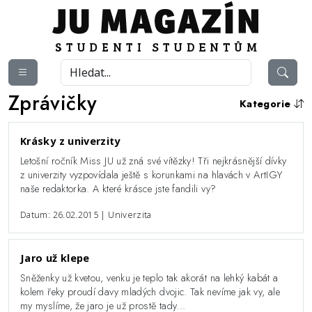
Zprávičky
Kategorie
Krásky z univerzity
Letošní ročník Miss JU už zná své vítězky! Tři nejkrásnější dívky
z univerzity vyzpovídala ještě s korunkami na hlavách v ArtIGY
naše redaktorka. A které krásce jste fandili vy?
Datum: 26.02.2015 | Univerzita
Jaro už klepe
Sněženky už kvetou, venku je teplo tak akorát na lehký kabát a
kolem řeky proudí davy mladých dvojic. Tak nevíme jak vy, ale
my myslíme, že jaro je už prostě tady...