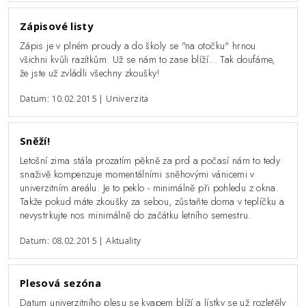
Zápisové listy
Zápis je v plném proudy a do školy se "na otočku" hrnou
všichni kvůli razítkům. Už se nám to zase blíží... Tak doufáme,
že jste už zvládli všechny zkoušky!
Datum: 10.02.2015 | Univerzita
Sněží!
Letošní zima stála prozatím pěkně za prd a počasí nám to tedy
snaživě kompenzuje momentálními sněhovými vánicemi v
univerzitním areálu. Je to peklo - minimálně při pohledu z okna.
Takže pokud máte zkoušky za sebou, zůstaňte doma v teplíčku a
nevystrkujte nos minimálně do začátku letního semestru.
Datum: 08.02.2015 | Aktuality
Plesová sezóna
Datum univerzitního plesu se kvapem blíží a lístky se už rozletěly