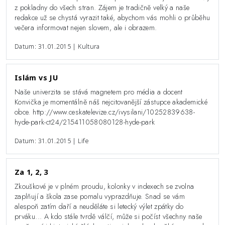
z pokladny do všech stran. Zájem je tradičně velký a naše
redakce už se chystá vyrazit také, abychom vás mohli o průběhu
večera informovat nejen slovem, ale i obrazem.
Datum: 31.01.2015 | Kultura
Islám vs JU
Naše univerzita se stává magnetem pro média a docent
Konvička je momentálně náš nejcitovanější zástupce akademické
obce. http://www.ceskatelevize.cz/ivysilani/10252839638-
hyde-park-ct24/215411058080128-hyde-park
Datum: 31.01.2015 | Life
Za 1, 2, 3
Zkouškové je v plném proudu, kolonky v indexech se zvolna
zaplňují a škola zase pomalu vyprazdňuje. Snad se vám
alespoň zatím daří a neuděláte si letecký výlet zpátky do
prváku... A kdo stále tvrdě válčí, může si počíst všechny naše